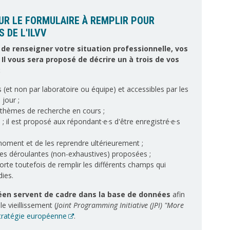
R LE FORMULAIRE À REMPLIR POUR
 DE L'ILVV
de renseigner votre situation professionnelle, vos
Il vous sera proposé de décrire un à trois de vos
:
 (et non par laboratoire ou équipe) et accessibles par les
jour ;
 thèmes de recherche en cours ;
 il est proposé aux répondant·e·s d'être enregistré·e·s
t moment et de les reprendre ultérieurement ;
istes déroulantes (non-exhaustives) proposées ;
porte toutefois de remplir les différents champs qui
ies.
éen servent de cadre dans la base de données
afin
e vieillissement (
Joint Programming Initiative (JPI) "More
stratégie européenne
.