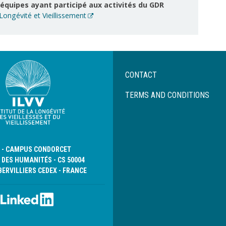
 équipes ayant participé aux activités du GDR
ongévité et Vieillissement
Menu
CONTACT
Pied
de
TERMS AND CONDITIONS
page
D - CAMPUS CONDORCET
 DES HUMANITÉS - CS 50004
BERVILLIERS CEDEX - FRANCE