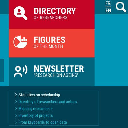
Raccourcis
FRANÇAIS
Search
M
DIRECTORY
ILVV
ENGLISH
OF RESEARCHERS
FIGURES
OF THE MONTH
NEWSLETTER
"RESEARCH ON AGEING"
Statistics on scholarship
Directory of researchers and actors
Mapping researchers
Inventory of projects
From keyboards to open data