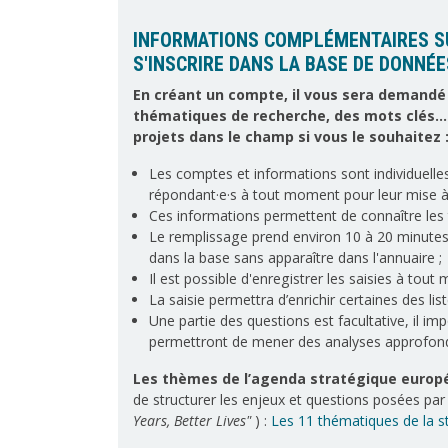
INFORMATIONS COMPLÉMENTAIRES SU
S'INSCRIRE DANS LA BASE DE DONNÉES
En créant un compte, il vous sera demandé 
thématiques de recherche, des mots clés... 
projets dans le champ si vous le souhaitez 
Les comptes et informations sont individuelles
répondant·e·s à tout moment pour leur mise à 
Ces informations permettent de connaître les
Le remplissage prend environ 10 à 20 minutes ;
dans la base sans apparaître dans l'annuaire ;
Il est possible d'enregistrer les saisies à tou
La saisie permettra d’enrichir certaines des l
Une partie des questions est facultative, il im
permettront de mener des analyses approfond
Les thèmes de l’agenda stratégique europ
de structurer les enjeux et questions posées par l
Years, Better Lives"
) :
Les 11 thématiques de la 