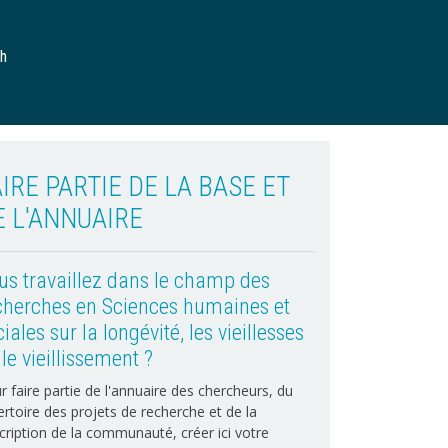
ch
IRE PARTIE DE LA BASE ET
E L'ANNUAIRE
us travaillez dans le champ des
cherches en Sciences humaines et
iales sur la longévité, les vieillesses
le vieillissement ?
r faire partie de l'annuaire des chercheurs, du
ertoire des projets de recherche et de la
cription de la communauté, créer ici votre