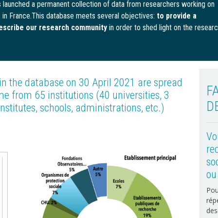
as launched a permanent collection of data from researchers working on
s in France.This database meets several objectives:
to provide a
escribe our research community
in order to shed light on the resear
 in the database on 30 April 2021 are spread
FA
e from 65 institutions (40 universities, 3
D
nstitutes, schools, administrations, etc.)
Vo
re
Image
soc
ou 
Pou
rép
des