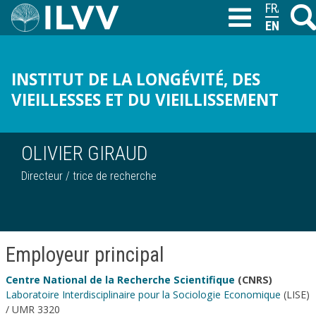
Skip
FRANÇAIS
Searc
T
to
ENGLISH
main
content
INSTITUT DE LA LONGÉVITÉ, DES
VIEILLESSES ET DU VIEILLISSEMENT
OLIVIER GIRAUD
Directeur / trice de recherche
Employeur principal
Centre National de la Recherche Scientifique
(CNRS)
Laboratoire Interdisciplinaire pour la Sociologie Economique
(LISE)
/ UMR 3320