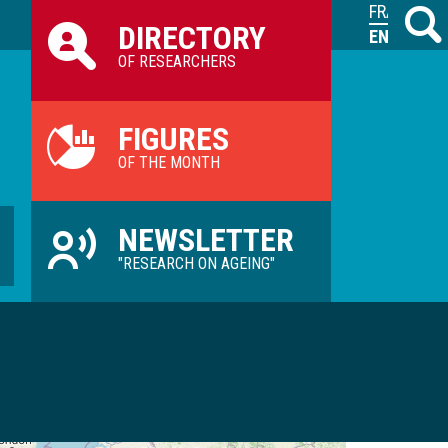
Raccourcis
FRANÇAIS
Search
M
DIRECTORY
ILVV
ENGLISH
OF RESEARCHERS
FIGURES
OF THE MONTH
NEWSLETTER
"RESEARCH ON AGEING"