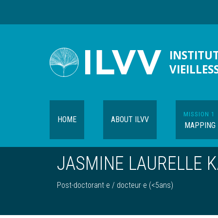
Skip
to
main
content
INSTITUT
VIEILLES
MISSION 1
HOME
ABOUT ILVV
MAPPING
JASMINE LAURELLE 
Post-doctorant·e / docteur·e (<5ans)