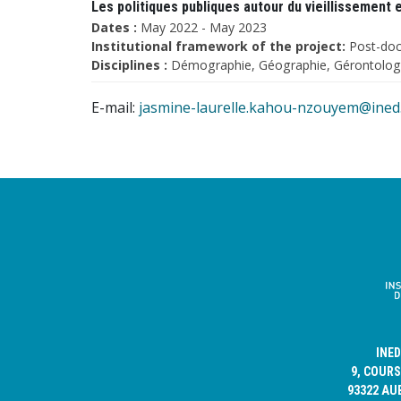
Les politiques publiques autour du vieillissement e
Dates :
May 2022 - May 2023
Institutional framework of the project:
Post-doc
Disciplines :
Démographie, Géographie, Gérontologi
E-mail:
jasmine-laurelle.kahou-nzouyem@ined.
INE
9, COURS
93322 AU