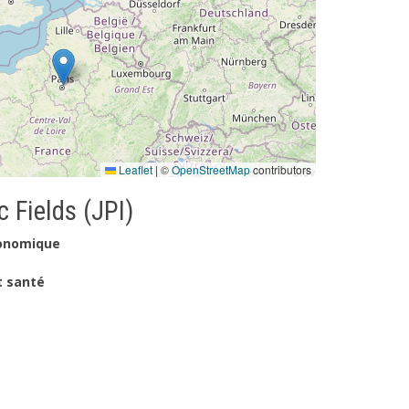
Leaflet
|
©
OpenStreetMap
contributors
 Fields (JPI)
conomique
t santé