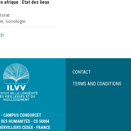
n afrique : Etat des lieux
torat
e, Sociologie
fr
Menu
CONTACT
Pied
de
TERMS AND CONDITIONS
page
D - CAMPUS CONDORCET
 DES HUMANITÉS - CS 50004
BERVILLIERS CEDEX - FRANCE