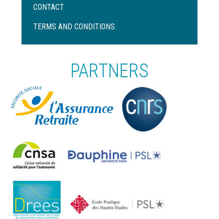
Menu
CONTACT
Pied
de
TERMS AND CONDITIONS
page
PARTNERS