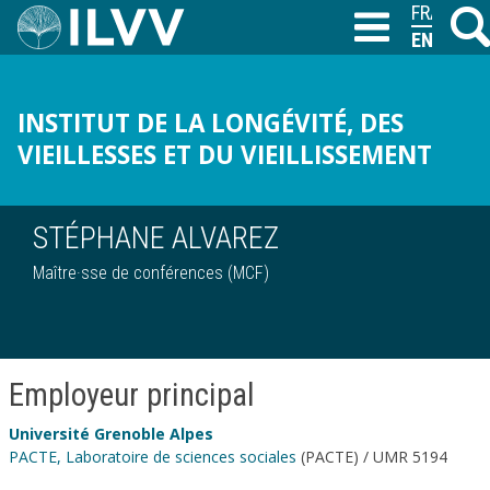
Skip
FRANÇAIS
Searc
T
to
ENGLISH
main
content
INSTITUT DE LA LONGÉVITÉ, DES
VIEILLESSES ET DU VIEILLISSEMENT
STÉPHANE ALVAREZ
Maître·sse de conférences (MCF)
Employeur principal
Université Grenoble Alpes
PACTE, Laboratoire de sciences sociales
(PACTE) / UMR 5194