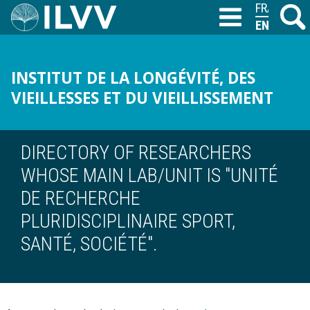
Skip
FRANÇAIS
Search
M
T
to
ENGLISH
main
content
INSTITUT DE LA LONGÉVITÉ, DES
VIEILLESSES ET DU VIEILLISSEMENT
DIRECTORY OF RESEARCHERS
WHOSE MAIN LAB/UNIT IS "UNITÉ
DE RECHERCHE
PLURIDISCIPLINAIRE SPORT,
SANTÉ, SOCIÉTÉ".