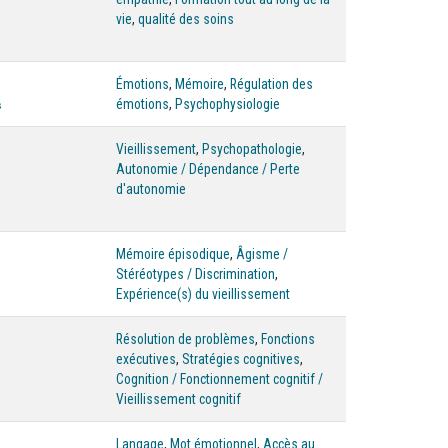
vie
,
qualité des soins
Émotions
,
Mémoire
,
Régulation des
émotions
,
Psychophysiologie
s
Vieillissement
,
Psychopathologie
,
Autonomie / Dépendance / Perte
d'autonomie
Mémoire épisodique
,
Âgisme /
Stéréotypes / Discrimination
,
Expérience(s) du vieillissement
Résolution de problèmes
,
Fonctions
exécutives
,
Stratégies cognitives
,
Cognition / Fonctionnement cognitif /
Vieillissement cognitif
Langage
,
Mot émotionnel
,
Accès au