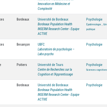
Innovation en Médecine et
Complexité
ces
Bordeaux
Université de Bordeaux
Psychologie
Bordeaux Population Health
Épidémiologie
,
Gér
INSERM Research Center - Equipe
publique
ACTIVE
ces
Besançon
UBFC
Psychologie
Laboratoire de psychologie –
Labo-psycho
e
Poitiers
Université de Tours
Psychologie
Centre de Recherches sur la
Sciences cognitive
Cognition et l'Apprentissage
Bordeaux
Université de Bordeaux
Psychologie
Bordeaux Population Health
INSERM Research Center - Equipe
ACTIVE