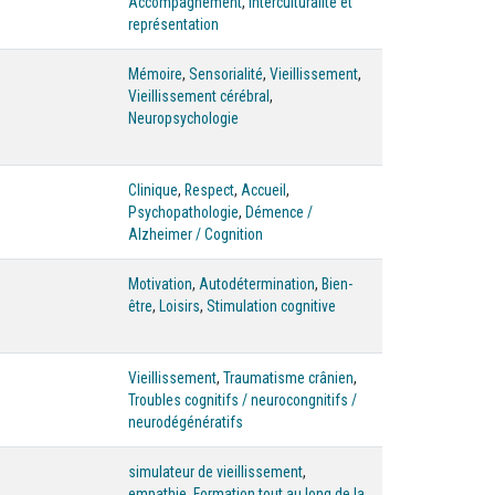
Accompagnement
,
Interculturalité et
représentation
Mémoire
,
Sensorialité
,
Vieillissement
,
Vieillissement cérébral
,
Neuropsychologie
Clinique
,
Respect
,
Accueil
,
Psychopathologie
,
Démence /
Alzheimer / Cognition
Motivation
,
Autodétermination
,
Bien-
être
,
Loisirs
,
Stimulation cognitive
Vieillissement
,
Traumatisme crânien
,
Troubles cognitifs / neurocongnitifs /
neurodégénératifs
simulateur de vieillissement
,
empathie
,
Formation tout au long de la