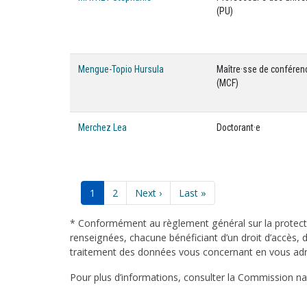
(PU)
Mengue-Topio Hursula
Maître·sse de conféren
(MCF)
Merchez Lea
Doctorant·e
Pagination
Page
1
Page
2
Page
Next ›
Dernière
Last »
courante
suivante
page
* Conformément au règlement général sur la protecti
renseignées, chacune bénéficiant d’un droit d’accès, d
traitement des données vous concernant en vous adres
Pour plus d’informations, consulter la Commission nati