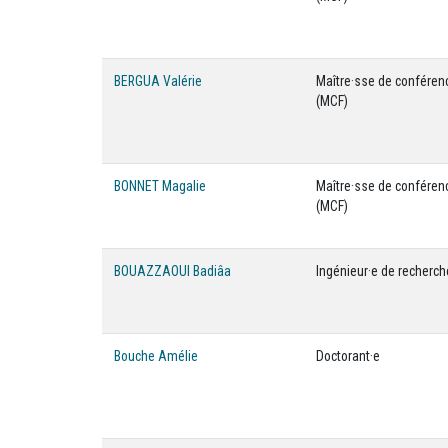
BERGUA Valérie
Maître·sse de conféren
(MCF)
BONNET Magalie
Maître·sse de conféren
(MCF)
BOUAZZAOUI Badiâa
Ingénieur·e de recherch
Bouche Amélie
Doctorant·e