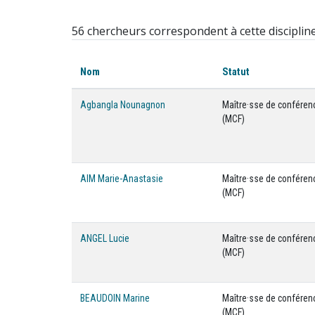
56 chercheurs correspondent à cette disciplin
Nom
Statut
Agbangla Nounagnon
Maître·sse de conféren
(MCF)
AIM Marie-Anastasie
Maître·sse de conféren
(MCF)
ANGEL Lucie
Maître·sse de conféren
(MCF)
BEAUDOIN Marine
Maître·sse de conféren
(MCF)