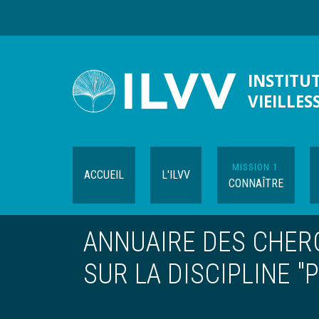
Aller
au
contenu
principal
INSTITUT
VIEILLES
MISSION 1
ACCUEIL
L'ILVV
CONNAÎTRE
ANNUAIRE DES CHER
SUR LA DISCIPLINE "