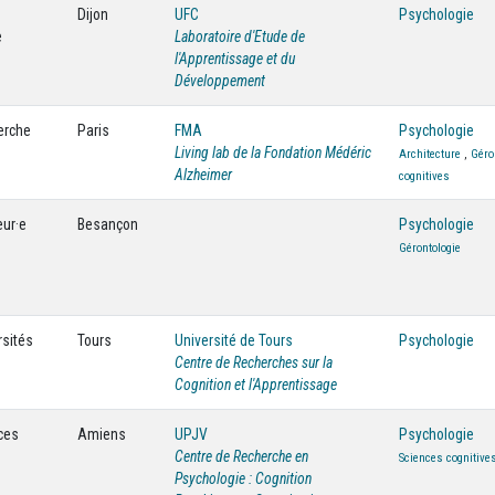
Dijon
UFC
Psychologie
e
Laboratoire d'Etude de
l'Apprentissage et du
Développement
herche
Paris
FMA
Psychologie
Living lab de la Fondation Médéric
Architecture
,
Géro
Alzheimer
cognitives
eur·e
Besançon
Psychologie
Gérontologie
rsités
Tours
Université de Tours
Psychologie
Centre de Recherches sur la
Cognition et l'Apprentissage
ces
Amiens
UPJV
Psychologie
Centre de Recherche en
Sciences cognitive
Psychologie : Cognition