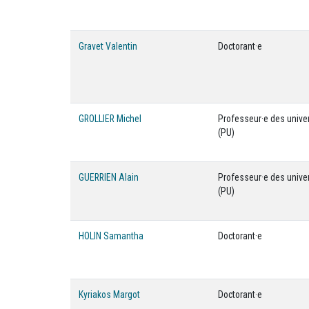
Gravet Valentin
Doctorant·e
GROLLIER Michel
Professeur·e des unive
(PU)
GUERRIEN Alain
Professeur·e des unive
(PU)
HOLIN Samantha
Doctorant·e
Kyriakos Margot
Doctorant·e