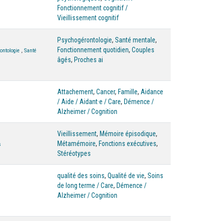
Fonctionnement cognitif /
Vieillissement cognitif
Psychogérontologie
,
Santé mentale
,
Fonctionnement quotidien
,
Couples
ontologie
,
Santé
âgés
,
Proches ai
Attachement
,
Cancer
,
Famille
,
Aidance
/ Aide / Aidant·e / Care
,
Démence /
Alzheimer / Cognition
Vieillissement
,
Mémoire épisodique
,
Métamémoire
,
Fonctions exécutives
,
s
Stéréotypes
qualité des soins
,
Qualité de vie
,
Soins
de long terme / Care
,
Démence /
Alzheimer / Cognition