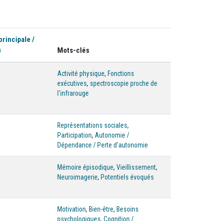
principale /
)
Mots-clés
Activité physique
,
Fonctions
exécutives
,
spectroscopie proche de
l'infrarouge
Représentations sociales
,
Participation
,
Autonomie /
Dépendance / Perte d'autonomie
Mémoire épisodique
,
Vieillissement
,
Neuroimagerie
,
Potentiels évoqués
Motivation
,
Bien-être
,
Besoins
psychologiques
,
Cognition /