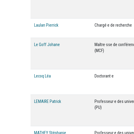
Laulan Pierrick
Chargé·e de recherche
Le Goff Johane
Maître·sse de conféren
(MCF)
Lecoq Léa
Doctorant·e
LEMAIRE Patrick
Professeur·e des unive
(PU)
MATHEY Stéphanie
Professeur·e des unive