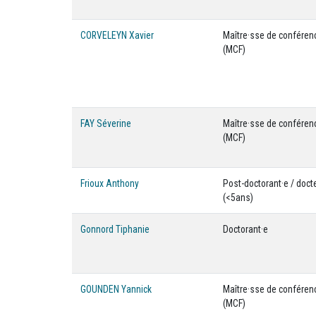
CORVELEYN Xavier
Maître·sse de conféren
(MCF)
FAY Séverine
Maître·sse de conféren
(MCF)
Frioux Anthony
Post-doctorant·e / doct
(<5ans)
Gonnord Tiphanie
Doctorant·e
GOUNDEN Yannick
Maître·sse de conféren
(MCF)