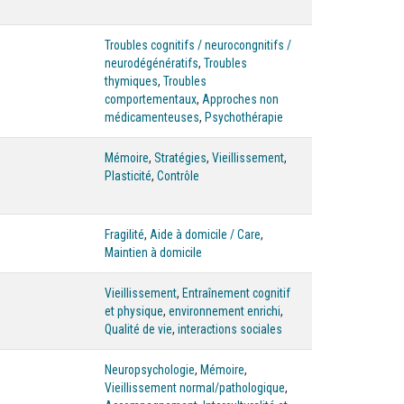
Troubles cognitifs / neurocongnitifs /
neurodégénératifs
,
Troubles
thymiques
,
Troubles
comportementaux
,
Approches non
médicamenteuses
,
Psychothérapie
Mémoire
,
Stratégies
,
Vieillissement
,
Plasticité
,
Contrôle
Fragilité
,
Aide à domicile / Care
,
Maintien à domicile
Vieillissement
,
Entraînement cognitif
et physique
,
environnement enrichi
,
Qualité de vie
,
interactions sociales
Neuropsychologie
,
Mémoire
,
Vieillissement normal/pathologique
,