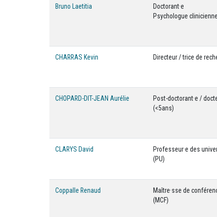
Bruno Laetitia
Doctorant·e
Psychologue clinicienn
CHARRAS Kevin
Directeur / trice de rec
CHOPARD-DIT-JEAN Aurélie
Post-doctorant·e / doct
(<5ans)
CLARYS David
Professeur·e des unive
(PU)
Coppalle Renaud
Maître·sse de conféren
(MCF)