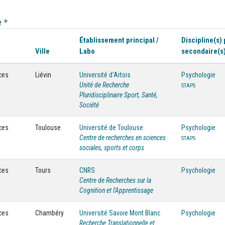
e
*
Établissement principal /
Discipline(s) 
Ville
Labo
secondaire(s
ces
Liévin
Université d'Artois
Psychologie
Unité de Recherche
STAPS
Pluridisciplinaire Sport, Santé,
Société
ces
Toulouse
Université de Toulouse
Psychologie
Centre de recherches en sciences
STAPS
sociales, sports et corps
ces
Tours
CNRS
Psychologie
Centre de Recherches sur la
Cognition et l'Apprentissage
ces
Chambéry
Université Savoie Mont Blanc
Psychologie
Recherche Translationnelle et