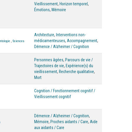
Vieillissement
,
Horizon temporel
,
Émotions
,
Mémoire
Architecture
,
Interventions non-
médicamenteuses
,
Accompagnement
,
ntologie
,
Sciences
Démence / Alzheimer / Cognition
Personnes âgées
,
Parcours de vie /
Trajectoires de vie
,
Expérience(s) du
vieillissement
,
Recherche qualitative
,
Mort
Cognition / Fonctionnement cognitif /
Vieillissement cognitif
Démence / Alzheimer / Cognition
,
Mémoire
,
Proches aidants / Care
,
Aide
s
aux aidants / Care