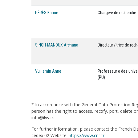
PÉRÈS Karine
Chargé·e de recherche
SINGH-MANOUX Archana
Directeur / trice de rec
Vuillemin Anne
Professeur·e des unive
(PU)
* In accordance with the General Data Protection Reg
person has the right to access, rectify, port, delete 
info@ilvv.fr.
For further information, please contact the French Da
cedex 02 Website:
https://www.cnil.fr