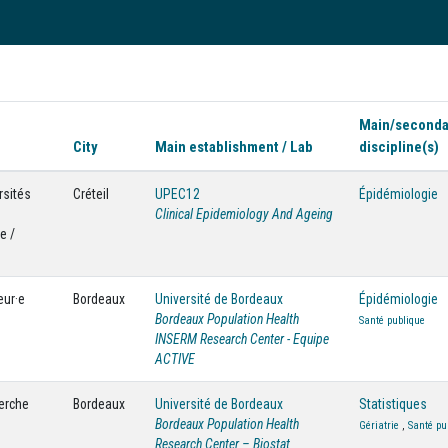
Main/seconda
City
Main establishment / Lab
discipline(s)
rsités
Créteil
UPEC12
Épidémiologie
Clinical Epidemiology And Ageing
e /
eur·e
Bordeaux
Université de Bordeaux
Épidémiologie
Bordeaux Population Health
Santé publique
INSERM Research Center - Equipe
ACTIVE
herche
Bordeaux
Université de Bordeaux
Statistiques
Bordeaux Population Health
Gériatrie
,
Santé pu
Research Center – Biostat