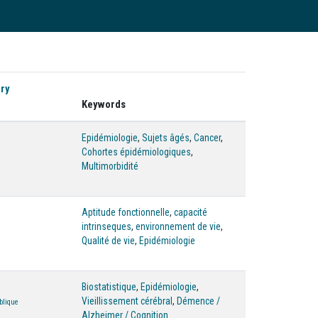
ry
Keywords
Epidémiologie
,
Sujets âgés
,
Cancer
,
Cohortes épidémiologiques
,
Multimorbidité
Aptitude fonctionnelle
,
capacité
intrinseques
,
environnement de vie
,
Qualité de vie
,
Epidémiologie
Biostatistique
,
Epidémiologie
,
Vieillissement cérébral
,
Démence /
blique
Alzheimer / Cognition