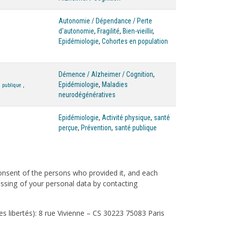
Autonomie / Dépendance / Perte
d'autonomie
,
Fragilité
,
Bien-vieillir
,
Epidémiologie
,
Cohortes en population
Démence / Alzheimer / Cognition
,
Epidémiologie
,
Maladies
 publique
,
neurodégénératives
Epidémiologie
,
Activité physique
,
santé
perçue
,
Prévention
,
santé publique
consent of the persons who provided it, and each
cessing of your personal data by contacting
s libertés): 8 rue Vivienne – CS 30223 75083 Paris