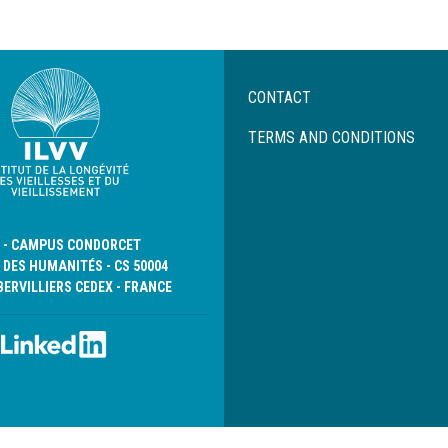
Menu
CONTACT
Pied
de
TERMS AND CONDITIONS
page
D - CAMPUS CONDORCET
 DES HUMANITÉS - CS 50004
BERVILLIERS CEDEX - FRANCE