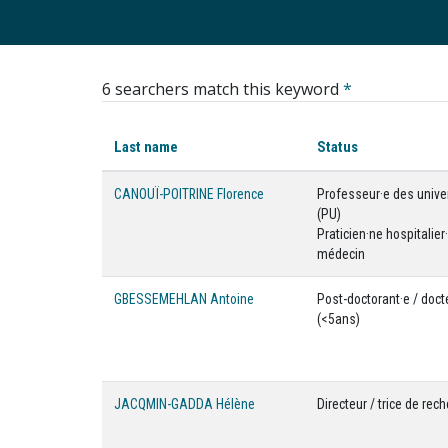
6 searchers match this keyword
*
Last name
Status
CANOUÏ-POITRINE Florence
Professeur·e des unive
(PU)
Praticien·ne hospitalier·
médecin
GBESSEMEHLAN Antoine
Post-doctorant·e / doct
(<5ans)
JACQMIN-GADDA Hélène
Directeur / trice de rec