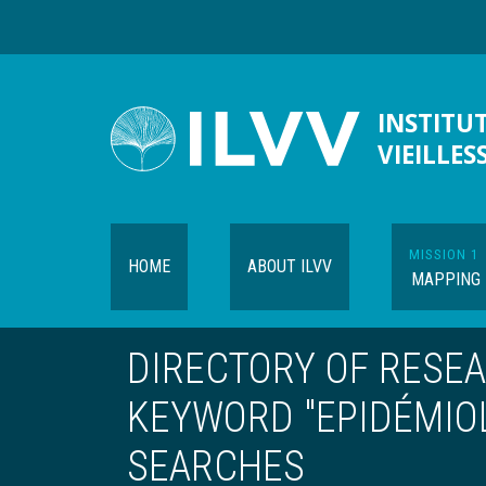
Skip
to
main
content
INSTITUT
VIEILLES
MISSION 1
HOME
ABOUT ILVV
MAPPING
DIRECTORY OF RESE
KEYWORD "EPIDÉMIOL
SEARCHES