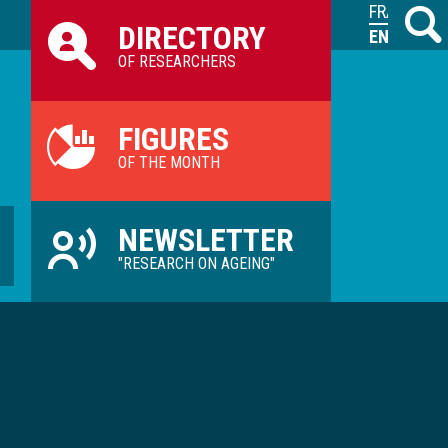
Raccourcis
FRANÇAIS
Search
M
DIRECTORY
ILVV
ENGLISH
OF RESEARCHERS
FIGURES
OF THE MONTH
NEWSLETTER
"RESEARCH ON AGEING"