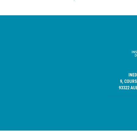
INE
9, COURS
93322 AU