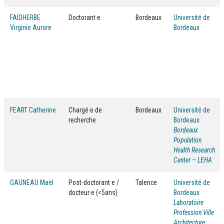
FAIDHERBE
Doctorant·e
Bordeaux
Université de
Virginie Aurore
Bordeaux
FEART Catherine
Chargé·e de
Bordeaux
Université de
recherche
Bordeaux
Bordeaux
Population
Health Research
Center – LEHA
GAUNEAU Maël
Post-doctorant·e /
Talence
Université de
docteur·e (<5ans)
Bordeaux
Laboratoire
Profession Ville
Architecture