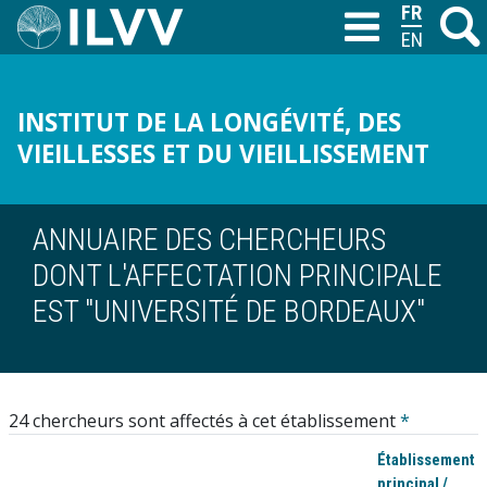
Aller
FRANÇAIS
Recher
M
T
au
ENGLISH
contenu
principal
INSTITUT DE LA LONGÉVITÉ, DES
VIEILLESSES ET DU VIEILLISSEMENT
ANNUAIRE DES CHERCHEURS
DONT L'AFFECTATION PRINCIPALE
EST "UNIVERSITÉ DE BORDEAUX"
24 chercheurs sont affectés à cet établissement
*
Établissement
principal /