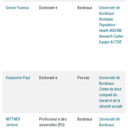
Simon Yvanna
Doctorant·e
Bordeaux
Université de
Bordeaux
Bordeaux
Population
Health INSERM
Research Center -
Equipe ACTIVE
Vanpeene Paul
Doctorant·e
Pessac
Université de
Bordeaux
Centre de droit
comparé du
travail et de la
sécurité sociale
WITTWER
Professeur·e des
Bordeaux
Université de
Jérôme
universités (PU)
Bordeaux