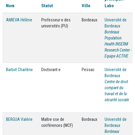
Nom
Statut
Ville
Labo
AMIEVA Hélène
Professeur·e des
Bordeaux
Université de
universités (PU)
Bordeaux
Bordeaux
Population
Health INSERM
Research Center -
Equipe ACTIVE
Barbot Charlène
Doctorant·e
Pessac
Université de
Bordeaux
Centre de droit
comparé du
travail et de la
sécurité sociale
BERGUA Valérie
Maître·sse de
Bordeaux
Université de
conférences (MCF)
Bordeaux
Bordeaux