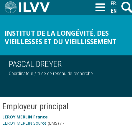
Skip
FRANÇAIS
Searc
T
to
ENGLISH
main
content
INSTITUT DE LA LONGÉVITÉ, DES
VIEILLESSES ET DU VIEILLISSEMENT
PASCAL DREYER
Coordinateur / trice de réseau de recherche
Employeur principal
LEROY MERLIN France
LEROY MERLIN Source
(LMS) / -