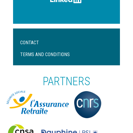
Menu
CONTACT
Pied
de
TERMS AND CONDITIONS
page
PARTNERS