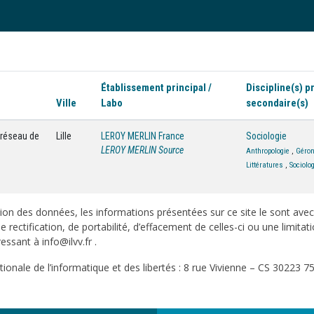
Établissement principal /
Discipline(s) pr
Ville
Labo
secondaire(s)
e réseau de
Lille
LEROY MERLIN France
Sociologie
LEROY MERLIN Source
Anthropologie
,
Géron
Littératures
,
Sociolo
on des données, les informations présentées sur ce site le sont ave
e rectification, de portabilité, d’effacement de celles-ci ou une limi
sant à info@ilvv.fr .
onale de l’informatique et des libertés : 8 rue Vivienne – CS 30223 75