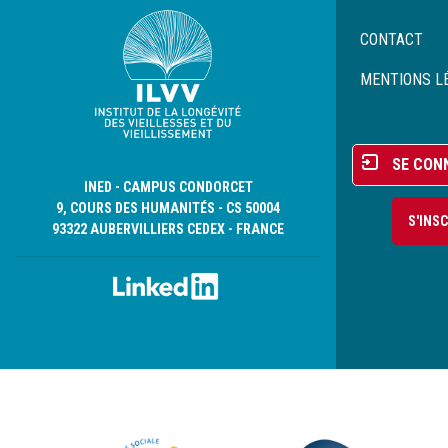
Menu
CONTACT
Pied
de
MENTIONS L
page
Menu
SE CON
du
INED - CAMPUS CONDORCET
compte
9, COURS DES HUMANITÉS - CS 50004
S'INS
de
93322 AUBERVILLIERS CEDEX - FRANCE
l'utilisateur