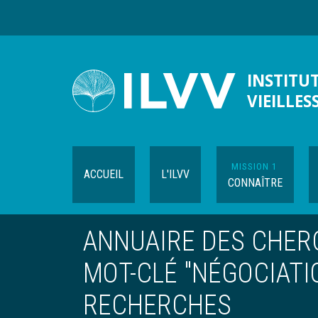
Aller
au
contenu
principal
INSTITUT
VIEILLES
MISSION 1
ACCUEIL
L'ILVV
CONNAÎTRE
ANNUAIRE DES CHERC
MOT-CLÉ "NÉGOCIATI
RECHERCHES