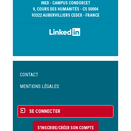
INED - CAMPUS CONDORCET
9, COURS DES HUMANITÉS - CS 50004
93322 AUBERVILLIERS CEDEX - FRANCE
Menu
CONTACT
Pied
de
MENTIONS LÉGALES
page
Menu
SE CONNECTER
du
compte
S'INSCRIRE/CRÉER SON COMPTE
de