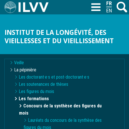
Aller
FRANÇAIS
Recher
M
T
au
ENGLISH
contenu
principal
INSTITUT DE LA LONGÉVITÉ, DES
VIEILLESSES ET DU VIEILLISSEMENT
Navigation
Veille
contextuelle
La pépinière
Les doctorant·e·s et post-doctorant·e·s
Les soutenances de thèses
Les figures du mois
Les formations
Concours de la synthèse des figures du
mois
Lauréats du concours de la synthèse des
figures du mois