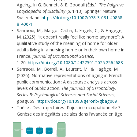
Ageing. In G. Bennett & E. Goodall (Éds.),
The Palgrave
Encyclopedia of Disability
(p. 1‑13). Springer Nature
Switzerland.
https://doi.org/10.1007/978-3-031-40858-
8_406-1
Sahraoui, M., Margot-Cattin, I., Engels, C., & Hagege,
M. (2025). “It doesn’t really feel like home anymore” : A
qualitative study of the meaning of home for older
adults living in a nursing home or in their own home in
France.
Journal of Occupational Science
,
1‑20.
https://doi.org/10.1080/14427591.2025.2564688
Sahraoui, M., Borrell, A., Laurent, M., & Hagège, M.
(2026). Normative representations of aging in French
public communication : A discourse analysis across
levels of public action.
The Journals of Gerontology,
Series B: Psychological Sciences and Social Sciences
,
gbag069.
https://doi.org/10.1093/geronb/gbag069
Thèse : Des trajectoires d’injustice occupationnelle ?
Genèse des inégalités sociales dans l’avancée en âge
Image