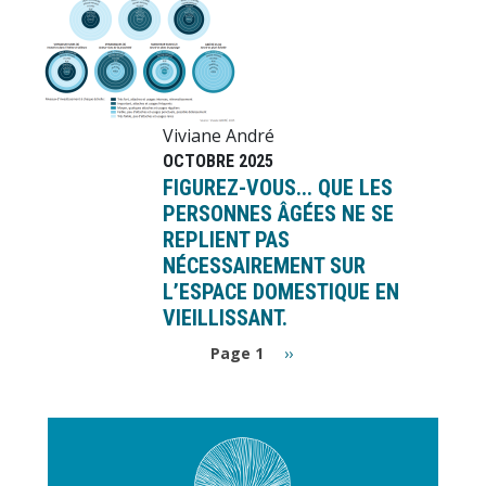
Viviane André
OCTOBRE 2025
FIGUREZ-VOUS... QUE LES
PERSONNES ÂGÉES NE SE
REPLIENT PAS
NÉCESSAIREMENT SUR
L’ESPACE DOMESTIQUE EN
VIEILLISSANT.
Pagination
Page
Page 1
››
suivante