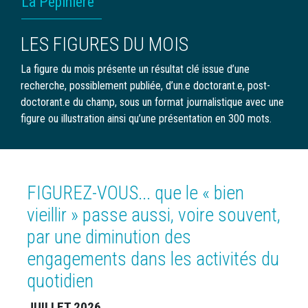
La Pépinière
D'ARIANE
LES FIGURES DU MOIS
La figure du mois présente un résultat clé issue d’une
recherche, possiblement publiée, d’un.e doctorant.e, post-
doctorant.e du champ, sous un format journalistique avec une
figure ou illustration ainsi qu’une présentation en 300 mots.
FIGUREZ-VOUS... que le « bien
vieillir » passe aussi, voire souvent,
par une diminution des
engagements dans les activités du
quotidien
JUILLET 2026