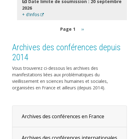
Date limite de soumission : 20 septembre
2026
+ d'infos
Pagination
Page
Page 1
››
suivante
Archives des conférences depuis
2014
Vous trouverez ci-dessous les archives des
manifestations liées aux problématiques du
vieillissement en sciences humaines et sociales,
organisées en France et ailleurs (depuis 2014).
Archives des conférences en France
Archives des conférences internationales