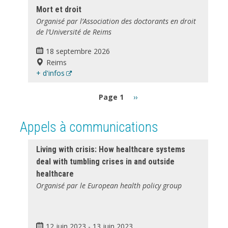
Mort et droit
Organisé par l’Association des doctorants en droit
de l’Université de Reims
18 septembre 2026
Reims
+ d'infos
Pagination
Page
Page 1
››
suivante
Appels à communications
Living with crisis: How healthcare systems
deal with tumbling crises in and outside
healthcare
Organisé par le European health policy group
12 juin 2023
-
13 juin 2023