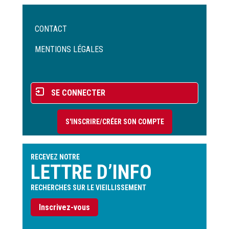
Menu
CONTACT
Pied
de
MENTIONS LÉGALES
page
Menu
SE CONNECTER
du
compte
S'INSCRIRE/CRÉER SON COMPTE
de
l'utilisateur
RECEVEZ NOTRE
LETTRE D’INFO
RECHERCHES SUR LE VIEILLISSEMENT
Inscrivez-vous