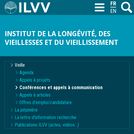
Aller
FRANÇAIS
Recher
M
T
au
ENGLISH
contenu
principal
INSTITUT DE LA LONGÉVITÉ, DES
VIEILLESSES ET DU VIEILLISSEMENT
Navigation
Veille
contextuelle
Agenda
Appels à projets
Conférences et appels à communication
Appels à articles
Offres d'emploi/candidature
La pépinière
La lettre d'information recherche
Publications ILVV (actes, vidéos...)