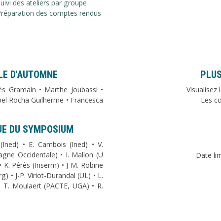
uivi des ateliers par groupe
Préparation des comptes rendus
OLE D'AUTOMNE
PLUS
s Gramain
•
Marthe Joubassi
•
Visualisez 
bel Rocha Guilherme
•
Francesca
Les con
UE DU SYMPOSIUM
(Ined) • E. Cambois (Ined) • V.
agne Occidentale) • I. Mallon (U
Date li
• K. Pérès (Inserm) • J-M. Robine
 • J-P. Viriot-Durandal (UL) • L.
• T. Moulaert (PACTE, UGA) • R.