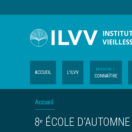
Aller
au
contenu
principal
INSTITUT
VIEILLES
MISSION 1
ACCUEIL
L'ILVV
CONNAÎTRE
FIL
Accueil
D'ARIANE
8ᵉ ÉCOLE D’AUTOMNE D