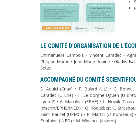
S
LE COMITÉ D'ORGANISATION DE L'ÉC
Emmanuelle Cambois
•
Vincent Caradec
•
Agnè
Philippe Martin
•
Jean-Marie Robine
•
Gladys-Isa
Setzu.
ACCOMPAGNÉ DU COMITÉ SCIENTIFIQ
S. Aouici (Cnav) • F. Balard (UL) • C. Bonnet 
Caradec (U Lille) • F. Le Borgne-Uguen (U Bret
Lyon 2) • A. Marcilhac (EPHE) • L. Nowik (Cnav) 
(Inserm/EPHE/INED) • Q. Roquebert (U Strasbourg)
Saint-Bauzel (UPMC) • P. Martin (U Bordeaux) 
Fontaine (INED) • M. Winance (Inserm).