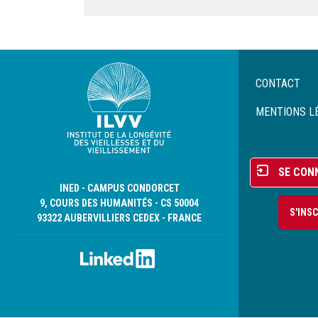
Menu
CONTACT
Pied
de
MENTIONS L
page
Menu
SE CON
du
INED - CAMPUS CONDORCET
compte
9, COURS DES HUMANITÉS - CS 50004
S'INS
de
93322 AUBERVILLIERS CEDEX - FRANCE
l'utilisateur