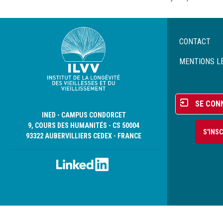
Menu
CONTACT
Pied
de
MENTIONS L
page
Menu
SE CON
du
INED - CAMPUS CONDORCET
compte
9, COURS DES HUMANITÉS - CS 50004
S'INS
de
93322 AUBERVILLIERS CEDEX - FRANCE
l'utilisateur