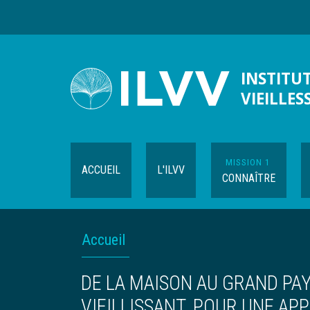
Aller
au
contenu
principal
INSTITUT
VIEILLES
MISSION 1
ACCUEIL
L'ILVV
CONNAÎTRE
FIL
Accueil
D'ARIANE
DE LA MAISON AU GRAND PA
VIEILLISSANT. POUR UNE AP