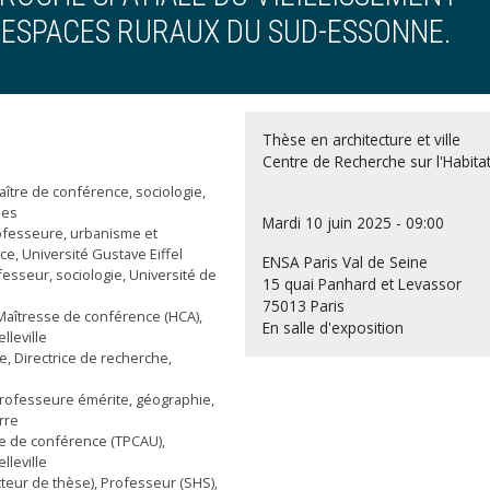
T ESPACES RURAUX DU SUD-ESSONNE.
Thèse en architecture et ville
Centre de Recherche sur l'Habit
aître de conférence, sociologie,
pes
Mardi 10 juin 2025 - 09:00
ofesseure, urbanisme et
, Université Gustave Eiffel
ENSA Paris Val de Seine
esseur, sociologie, Université de
15 quai Panhard et Levassor
75013 Paris
aîtresse de conférence (HCA),
En salle d'exposition
lleville
, Directrice de recherche,
ofesseure émérite, géographie,
rre
re de conférence (TPCAU),
lleville
cteur de thèse), Professeur (SHS),