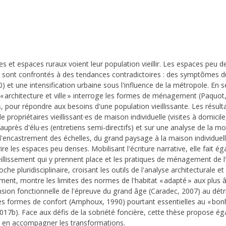
lles et espaces ruraux voient leur population vieillir. Les espaces peu 
 sont confrontés à des tendances contradictoires : des symptômes du dé
et une intensification urbaine sous l'influence de la métropole. En s
« architecture et ville » interroge les formes de ménagement (Paquot, 
res, pour répondre aux besoins d'une population vieillissante. Les résul
ropriétaires vieillissant·es de maison individuelle (visites à domicile,
 auprès d'élu·es (entretiens semi-directifs) et sur une analyse de la m
d'encastrement des échelles, du grand paysage à la maison individuel
ire les espaces peu denses. Mobilisant l'écriture narrative, elle fait
eillissement qui y prennent place et les pratiques de ménagement de l
roche pluridisciplinaire, croisant les outils de l'analyse architecturale 
sement, montre les limites des normes de l'habitat « adapté » aux plus
nsion fonctionnelle de l'épreuve du grand âge (Caradec, 2007) au dé
s formes de confort (Amphoux, 1990) pourtant essentielles au « bonhe
2017b). Face aux défis de la sobriété foncière, cette thèse propose é
ux en accompagner les transformations.