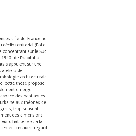
denses d'Île-de-France ne
clin territorial (Fol et
e concentrant sur le Sud-
1990) de l'habitat à
tats s'appuient sur une
 ateliers de
orphologie architecturale
le, cette thèse propose
 également émerger
'espace des habitant·es
et urbaine aux théories de
 âgé·es, trop souvent
triment des dimensions
ur d'habiter » et à la
galement un autre regard