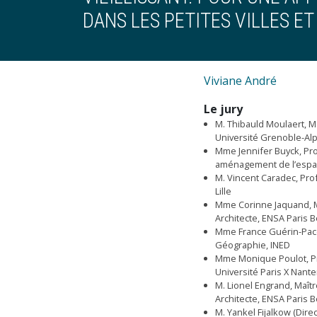
DANS LES PETITES VILLES E
Viviane André
Le jury
M. Thibauld Moulaert, M
Université Grenoble-Al
Mme Jennifer Buyck, Pr
aménagement de l’espace
M. Vincent Caradec, Prof
Lille
Mme Corinne Jaquand, M
Architecte, ENSA Paris Be
Mme France Guérin-Pace
Géographie, INED
Mme Monique Poulot, Pr
Université Paris X Nante
M. Lionel Engrand, Maît
Architecte, ENSA Paris Be
M. Yankel Fijalkow (Dire