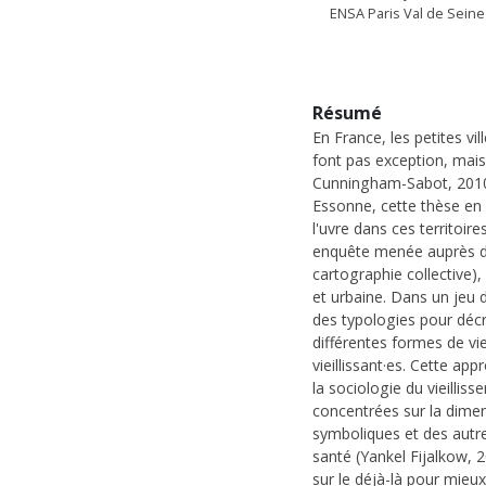
ENSA Paris Val de Seine
Résumé
En France, les petites vi
font pas exception, mais
Cunningham-Sabot, 2010) 
Essonne, cette thèse en 
l'uvre dans ces territoi
enquête menée auprès de p
cartographie collective),
et urbaine. Dans un jeu 
des typologies pour décr
différentes formes de vi
vieillissant·es. Cette app
la sociologie du vieillis
concentrées sur la dime
symboliques et des autre
santé (Yankel Fijalkow, 
sur le déjà-là pour mie