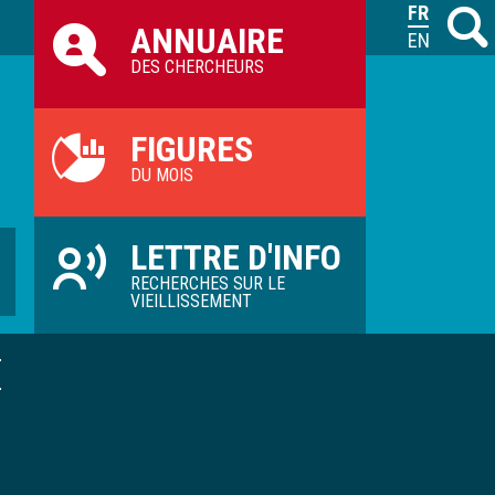
Raccourcis
FRANÇAIS
Recher
M
ANNUAIRE
ILVV
ENGLISH
DES CHERCHEURS
FIGURES
DU MOIS
LETTRE D'INFO
RECHERCHES SUR LE
VIEILLISSEMENT
É
D