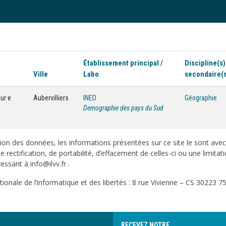
Établissement principal /
Discipline(s)
Ville
Labo
secondaire(
ur·e
Aubervilliers
INED
Géographie
Demographie des pays du Sud
on des données, les informations présentées sur ce site le sont ave
e rectification, de portabilité, d’effacement de celles-ci ou une limi
sant à info@ilvv.fr .
onale de l’informatique et des libertés : 8 rue Vivienne – CS 30223 75
RECEVEZ NOTRE