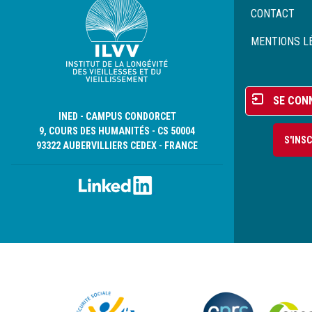
Menu
CONTACT
Pied
de
MENTIONS L
page
Menu
SE CON
du
INED - CAMPUS CONDORCET
compte
9, COURS DES HUMANITÉS - CS 50004
S'INS
de
93322 AUBERVILLIERS CEDEX - FRANCE
l'utilisateur