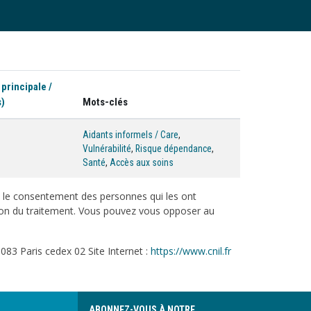
 principale /
s)
Mots-clés
Aidants informels / Care
,
Vulnérabilité
,
Risque dépendance
,
Santé
,
Accès aux soins
c le consentement des personnes qui les ont
tation du traitement. Vous pouvez vous opposer au
083 Paris cedex 02 Site Internet :
https://www.cnil.fr
ABONNEZ-VOUS À NOTRE