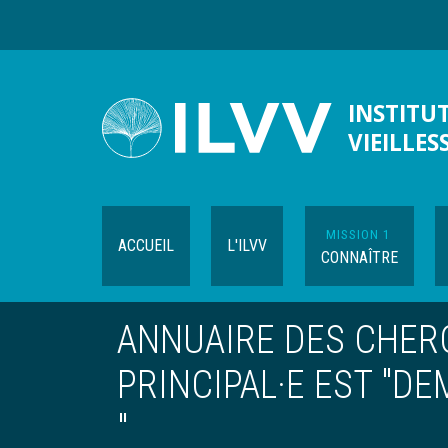
Aller
au
contenu
principal
INSTITUT
VIEILLES
MISSION 1
ACCUEIL
L'ILVV
CONNAÎTRE
ANNUAIRE DES CHER
PRINCIPAL·E EST "D
"