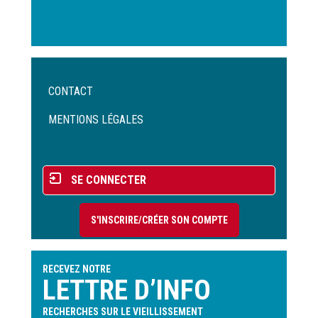
Menu
CONTACT
Pied
de
MENTIONS LÉGALES
page
Menu
SE CONNECTER
du
compte
S'INSCRIRE/CRÉER SON COMPTE
de
l'utilisateur
RECEVEZ NOTRE
LETTRE D’INFO
RECHERCHES SUR LE VIEILLISSEMENT