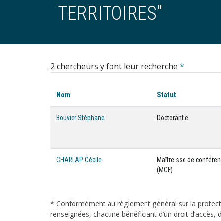
TERRITOIRES"
2 chercheurs y font leur recherche
*
Nom
Statut
Bouvier Stéphane
Doctorant·e
CHARLAP Cécile
Maître·sse de confére
(MCF)
* Conformément au règlement général sur la protecti
renseignées, chacune bénéficiant d’un droit d’accès, d