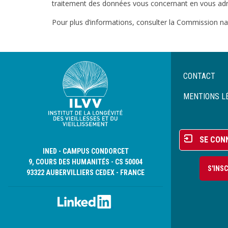
traitement des données vous concernant en vous adres
Pour plus d’informations, consulter la Commission nati
Menu
CONTACT
Pied
de
MENTIONS L
page
Menu
SE CON
du
INED - CAMPUS CONDORCET
compte
9, COURS DES HUMANITÉS - CS 50004
S'INS
de
93322 AUBERVILLIERS CEDEX - FRANCE
l'utilisateur