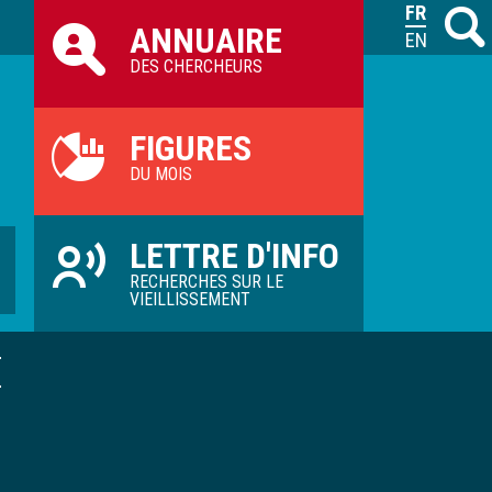
Raccourcis
FRANÇAIS
Recher
M
ANNUAIRE
ILVV
ENGLISH
DES CHERCHEURS
FIGURES
DU MOIS
LETTRE D'INFO
RECHERCHES SUR LE
VIEILLISSEMENT
É