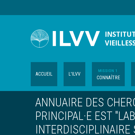
Aller
au
contenu
principal
INSTITUT
VIEILLES
MISSION 1
ACCUEIL
L'ILVV
CONNAÎTRE
ANNUAIRE DES CHER
PRINCIPAL·E EST "LA
INTERDISCIPLINAIRE 