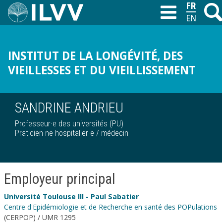
Aller
FRANÇAI
Reche
T
au
ENGLISH
contenu
principal
INSTITUT DE LA LONGÉVITÉ, DES
VIEILLESSES ET DU VIEILLISSEMENT
SANDRINE ANDRIEU
Professeur·e des universités (PU)
Praticien·ne hospitalier·e / médecin
Employeur principal
Université Toulouse III - Paul Sabatier
Centre d'Epidémiologie et de Recherche en santé des POPulations
(CERPOP) / UMR 1295