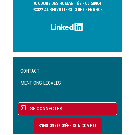
9, COURS DES HUMANITÉS - CS 50004
93322 AUBERVILLIERS CEDEX - FRANCE
Menu
CONTACT
Pied
de
MENTIONS LÉGALES
page
Menu
SE CONNECTER
du
compte
S'INSCRIRE/CRÉER SON COMPTE
de