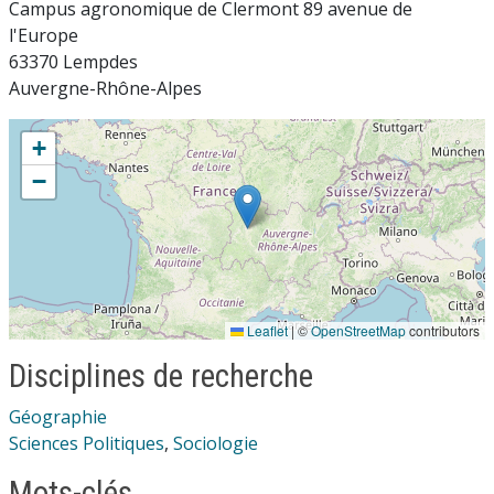
Campus agronomique de Clermont 89 avenue de
l'Europe
63370 Lempdes
Auvergne-Rhône-Alpes
+
−
Leaflet
|
©
OpenStreetMap
contributors
Disciplines de recherche
Géographie
Sciences Politiques
,
Sociologie
Mots-clés