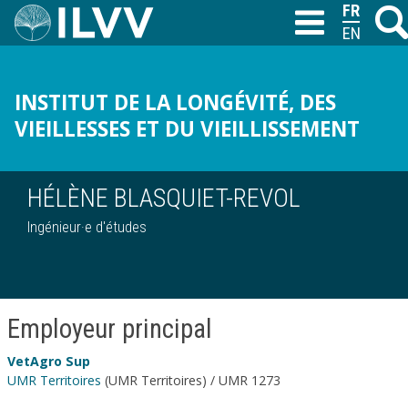
Aller
FRANÇAI
Reche
T
au
ENGLISH
contenu
principal
INSTITUT DE LA LONGÉVITÉ, DES
VIEILLESSES ET DU VIEILLISSEMENT
HÉLÈNE BLASQUIET-REVOL
Ingénieur·e d'études
Employeur principal
VetAgro Sup
UMR Territoires
(UMR Territoires) / UMR 1273