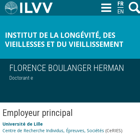
Aller
FRANÇAI
Reche
T
au
ENGLISH
contenu
principal
INSTITUT DE LA LONGÉVITÉ, DES
VIEILLESSES ET DU VIEILLISSEMENT
FLORENCE BOULANGER HERMAN
Doctorant·e
Employeur principal
Université de Lille
Centre de Recherche Individus, Épreuves, Sociétés
(CeRIES)