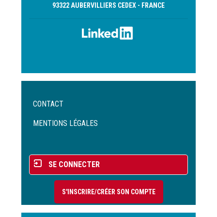
93322 AUBERVILLIERS CEDEX - FRANCE
Menu
CONTACT
Pied
de
MENTIONS LÉGALES
page
Menu
SE CONNECTER
du
compte
S'INSCRIRE/CRÉER SON COMPTE
de
l'utilisateur