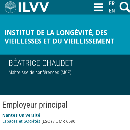
Aller
FRANÇAI
Reche
T
au
ENGLISH
contenu
principal
INSTITUT DE LA LONGÉVITÉ, DES
VIEILLESSES ET DU VIEILLISSEMENT
BÉATRICE CHAUDET
Maître·sse de conférences (MCF)
Employeur principal
Nantes Université
Espaces et SOciétés
(ESO) / UMR 6590