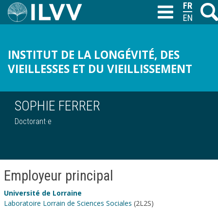
Aller
FRANÇAI
Reche
T
au
ENGLISH
contenu
principal
INSTITUT DE LA LONGÉVITÉ, DES
VIEILLESSES ET DU VIEILLISSEMENT
SOPHIE FERRER
Doctorant·e
Employeur principal
Université de Lorraine
Laboratoire Lorrain de Sciences Sociales
(2L2S)