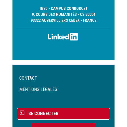
INED - CAMPUS CONDORCET
9, COURS DES HUMANITÉS - CS 50004
93322 AUBERVILLIERS CEDEX - FRANCE
Menu
CONTACT
Pied
de
MENTIONS LÉGALES
page
Menu
SE CONNECTER
du
compte