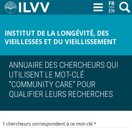
Aller
FRANÇAIS
Recher
M
T
au
ENGLISH
contenu
principal
INSTITUT DE LA LONGÉVITÉ, DES
VIEILLESSES ET DU VIEILLISSEMENT
ANNUAIRE DES CHERCHEURS QUI
UTILISENT LE MOT-CLÉ
"COMMUNITY CARE" POUR
QUALIFIER LEURS RECHERCHES
1 chercheurs correspondent à ce mot-clé
*