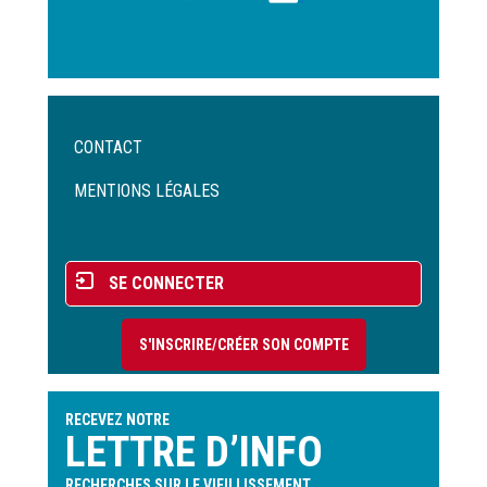
Menu
CONTACT
Pied
de
MENTIONS LÉGALES
page
Menu
SE CONNECTER
du
compte
S'INSCRIRE/CRÉER SON COMPTE
de
l'utilisateur
RECEVEZ NOTRE
LETTRE D’INFO
RECHERCHES SUR LE VIEILLISSEMENT