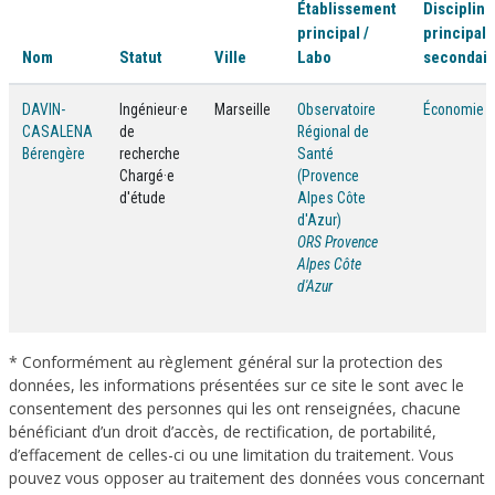
Établissement
Discipline
principal /
principale
Nom
Statut
Ville
Labo
secondair
DAVIN-
Ingénieur·e
Marseille
Observatoire
Économie
CASALENA
de
Régional de
Bérengère
recherche
Santé
Chargé·e
(Provence
d'étude
Alpes Côte
d'Azur)
ORS Provence
Alpes Côte
d'Azur
* Conformément au règlement général sur la protection des
données, les informations présentées sur ce site le sont avec le
consentement des personnes qui les ont renseignées, chacune
bénéficiant d’un droit d’accès, de rectification, de portabilité,
d’effacement de celles-ci ou une limitation du traitement. Vous
pouvez vous opposer au traitement des données vous concernant