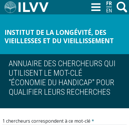
Aller
FRANÇAIS
Recher
M
T
au
ENGLISH
contenu
principal
INSTITUT DE LA LONGÉVITÉ, DES
VIEILLESSES ET DU VIEILLISSEMENT
ANNUAIRE DES CHERCHEURS QUI
UTILISENT LE MOT-CLÉ
"ÉCONOMIE DU HANDICAP" POUR
QUALIFIER LEURS RECHERCHES
1 chercheurs correspondent à ce mot-clé
*