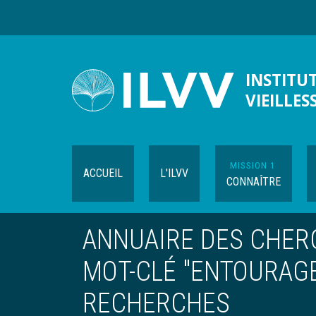
Aller
au
contenu
principal
INSTITUT
VIEILLES
MISSION 1
ACCUEIL
L'ILVV
CONNAÎTRE
ANNUAIRE DES CHERC
MOT-CLÉ "ENTOURAGE
RECHERCHES