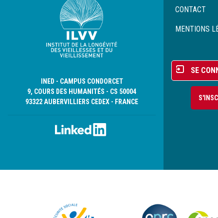
Menu
CONTACT
Pied
de
MENTIONS L
page
Menu
SE CON
du
INED - CAMPUS CONDORCET
compte
9, COURS DES HUMANITÉS - CS 50004
S'INS
de
93322 AUBERVILLIERS CEDEX - FRANCE
l'utilisateur