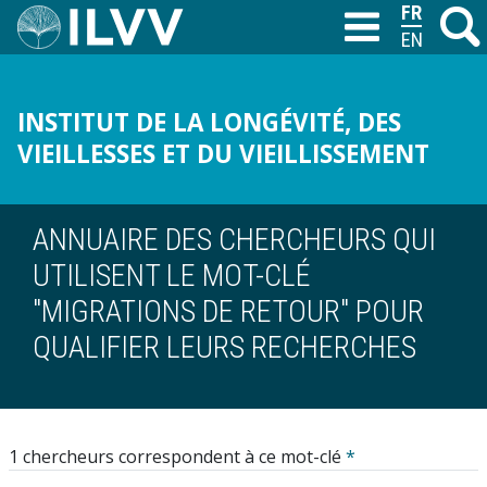
Aller
FRANÇAIS
Recher
M
T
au
ENGLISH
contenu
principal
INSTITUT DE LA LONGÉVITÉ, DES
VIEILLESSES ET DU VIEILLISSEMENT
ANNUAIRE DES CHERCHEURS QUI
UTILISENT LE MOT-CLÉ
"MIGRATIONS DE RETOUR" POUR
QUALIFIER LEURS RECHERCHES
1 chercheurs correspondent à ce mot-clé
*