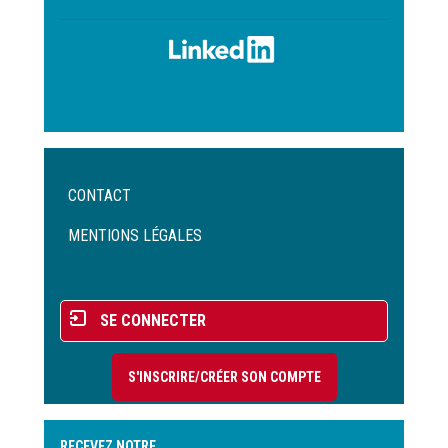
Menu
CONTACT
Pied
de
MENTIONS LÉGALES
page
Menu
SE CONNECTER
du
compte
S'INSCRIRE/CRÉER SON COMPTE
de
l'utilisateur
RECEVEZ NOTRE