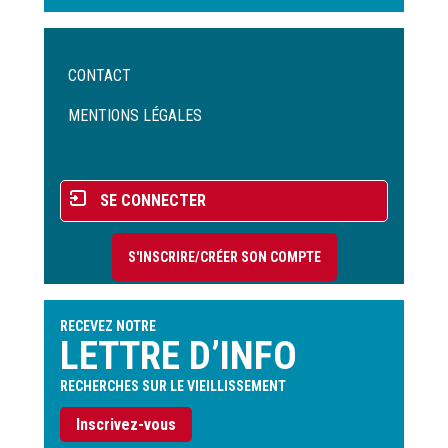
Menu
CONTACT
Pied
de
MENTIONS LÉGALES
page
Menu
SE CONNECTER
du
compte
S'INSCRIRE/CRÉER SON COMPTE
de
l'utilisateur
RECEVEZ NOTRE
LETTRE D’INFO
RECHERCHES SUR LE VIEILLISSEMENT
Inscrivez-vous