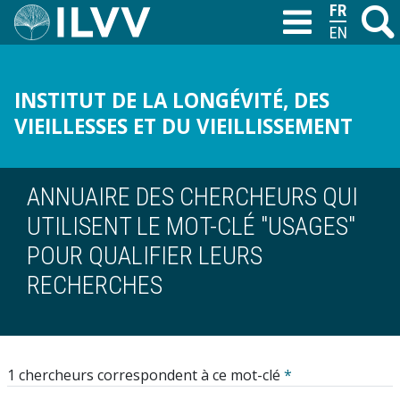
Aller
FRANÇAIS
Recher
M
T
au
ENGLISH
contenu
principal
INSTITUT DE LA LONGÉVITÉ, DES
VIEILLESSES ET DU VIEILLISSEMENT
ANNUAIRE DES CHERCHEURS QUI
UTILISENT LE MOT-CLÉ "USAGES"
POUR QUALIFIER LEURS
RECHERCHES
1 chercheurs correspondent à ce mot-clé
*