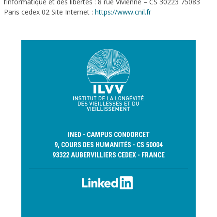
l’informatique et des libertés : 8 rue Vivienne – CS 30223 75083
Paris cedex 02 Site Internet :
https://www.cnil.fr
INED - CAMPUS CONDORCET
9, COURS DES HUMANITÉS - CS 50004
93322 AUBERVILLIERS CEDEX - FRANCE