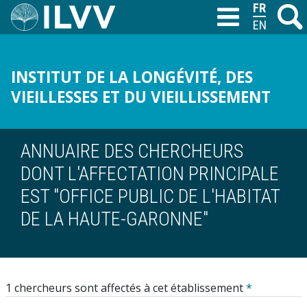
Aller
FRANÇAIS
Recher
M
T
au
ENGLISH
contenu
principal
INSTITUT DE LA LONGÉVITÉ, DES
VIEILLESSES ET DU VIEILLISSEMENT
ANNUAIRE DES CHERCHEURS
DONT L'AFFECTATION PRINCIPALE
EST "OFFICE PUBLIC DE L'HABITAT
DE LA HAUTE-GARONNE"
1 chercheurs sont affectés à cet établissement
*