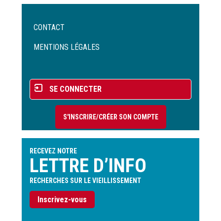
Menu
CONTACT
Pied
de
MENTIONS LÉGALES
page
Menu
SE CONNECTER
du
compte
S'INSCRIRE/CRÉER SON COMPTE
de
l'utilisateur
RECEVEZ NOTRE
LETTRE D’INFO
RECHERCHES SUR LE VIEILLISSEMENT
Inscrivez-vous