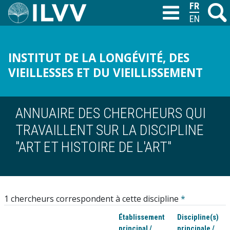
Aller
FRANÇAIS
Recher
M
T
au
ENGLISH
contenu
principal
INSTITUT DE LA LONGÉVITÉ, DES
VIEILLESSES ET DU VIEILLISSEMENT
ANNUAIRE DES CHERCHEURS QUI
TRAVAILLENT SUR LA DISCIPLINE
"ART ET HISTOIRE DE L'ART"
1 chercheurs correspondent à cette discipline
*
Établissement
Discipline(s)
principal /
principale /