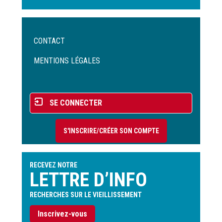
Menu
CONTACT
Pied
de
MENTIONS LÉGALES
page
Menu
SE CONNECTER
du
compte
S'INSCRIRE/CRÉER SON COMPTE
de
l'utilisateur
RECEVEZ NOTRE
LETTRE D’INFO
RECHERCHES SUR LE VIEILLISSEMENT
Inscrivez-vous