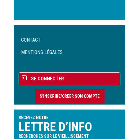
Menu
CONTACT
Pied
de
MENTIONS LÉGALES
page
Menu
SE CONNECTER
du
compte
S'INSCRIRE/CRÉER SON COMPTE
de
l'utilisateur
RECEVEZ NOTRE
LETTRE D’INFO
RECHERCHES SUR LE VIEILLISSEMENT