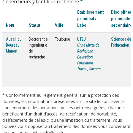
1 chercheurs y font leur recherche
*
Établissement
Discipline(
principal /
principale /
Nom
Statut
Ville
Labo
secondaire
Aussillou
Doctorant·e
Toulouse
UT2J
Sciences de
Boureau
Ingénieur·e
Unité Mixte de
l'éducation
Manon
de
Recherche
recherche
Éducation,
Formation,
Travail, Savoirs
* Conformément au règlement général sur la protection des
données, les informations présentées sur ce site le sont avec le
consentement des personnes qui les ont renseignées, chacune
bénéficiant d’un droit d’accès, de rectification, de portabilité,
d’effacement de celles-ci ou une limitation du traitement. Vous
pouvez vous opposer au traitement des données vous concernant
en vous adressant à info@ilvv.fr .