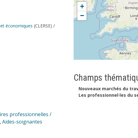
+
−
es et économiques
(CLERSE) /
Champs thématiqu
Nouveaux marchés du trav
Les professionnel·les du s
ires professionnelles /
,
Aides-soignantes