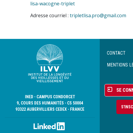
lisa-wacogne-triplet
Adresse courriel :
tripletlisa.pro@gmail.com
Menu
CONTACT
Pied
de
MENTIONS L
page
Menu
SE CON
du
INED - CAMPUS CONDORCET
compte
9, COURS DES HUMANITÉS - CS 50004
S'INS
de
93322 AUBERVILLIERS CEDEX - FRANCE
l'utilisateur