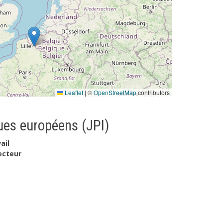
Leaflet
|
©
OpenStreetMap
contributors
es européens (JPI)
ail
ecteur