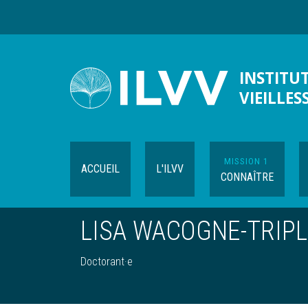
Aller
au
contenu
principal
INSTITUT
VIEILLES
MISSION 1
ACCUEIL
L'ILVV
CONNAÎTRE
LISA WACOGNE-TRIP
Doctorant·e