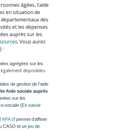
personnes âgées, l’aide
es en situation de
ls départementaux des
ivités et les dépenses
nées auprès sur les
 sources
. Vous aurez
) :
nées agrégées sur les
 également disponibles
ales de gestion de l'aide
ête Aide sociale auprès
nnées sur les
co-sociale (
En savoir
 l'APA
permet d’affiner
au CASD et un
jeu de