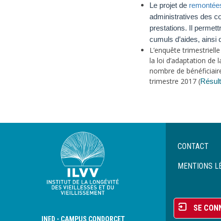
Le projet de
remontées
administratives des col
prestations. Il permet
cumuls d’aides, ainsi 
L’enquête trimestriell
la loi d’adaptation de 
nombre de bénéficiaires
trimestre 2017 (
Résult
Previous
Next
Menu
CONTACT
Pied
de
MENTIONS L
page
Menu
SE CON
du
INED - CAMPUS CONDORCET