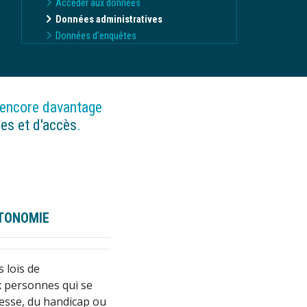
Accéder aux données
Données administratives
Données d'enquêtes
 encore davantage
ues et d'accès
.
UTONOMIE
 lois de
x personnes qui se
llesse, du handicap ou