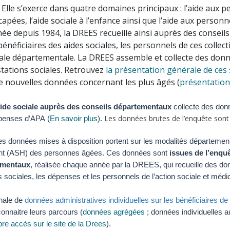
s. Elle s’exerce dans quatre domaines principaux : l’aide aux 
pées, l’aide sociale à l’enfance ainsi que l’aide aux personn
née depuis 1984, la DREES recueille ainsi auprès des consei
énéficiaires des aides sociales, les personnels de ces collect
ciale départementale. La DREES assemble et collecte des don
stations sociales. Retrouvez
la présentation générale de ces
 nouvelles données concernant les plus âgés (
présentation
ide sociale
auprès des conseils départementaux
collecte des don
Les données brutes de l’enquête sont
épenses d’APA (
En savoir plus
).
es données mises à disposition portent sur les modalités département
ent (ASH) des personnes âgées. Ces données sont
issues de l’enqu
ementaux
, réalisée chaque année par la DREES, qui recueille des do
s sociales, les dépenses et les personnels de l’action sociale et médi
nale de
données administratives individuelles sur les bénéficiaires de
connaitre leurs parcours (
données agrégées
;
données individuelles 
bre accès sur le site de la Drees
).