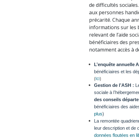
de difficultés sociale
aux personnes handica
précarité. Chaque an
informations sur les b
relevant de l’aide so
bénéficiaires des pre
notamment accès à de
L’enquête annuelle A
bénéficiaires et les d
(
Ici
)
Gestion de l’ASH :
L
sociale à l'hébergem
des conseils départ
bénéficiaires des aide
plus
)
La remontée quadrien
leur description et de 
données floutées en li