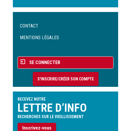
Menu
CONTACT
Pied
de
MENTIONS LÉGALES
page
Menu
SE CONNECTER
du
compte
S'INSCRIRE/CRÉER SON COMPTE
de
l'utilisateur
RECEVEZ NOTRE
LETTRE D’INFO
RECHERCHES SUR LE VIEILLISSEMENT
Inscrivez-vous