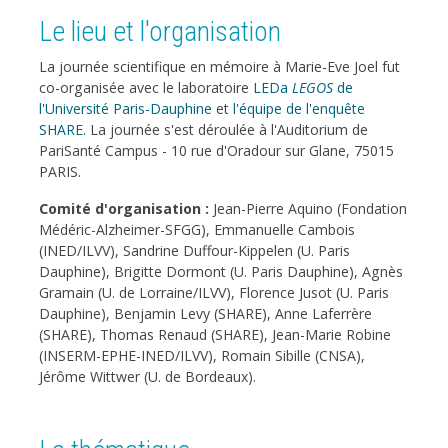
Le lieu et l'organisation
La journée scientifique en mémoire à Marie-Eve Joel fut
co-organisée avec le laboratoire
LEDa
LEGOS
de
l'Université Paris-Dauphine
et
l'équipe de l'enquête
SHARE
. La journée s'est déroulée
à l'Auditorium de
PariSanté Campus - 10 rue d'Oradour sur Glane, 75015
PARIS
.
Comité d'organisation :
Jean-Pierre Aquino (Fondation
Médéric-Alzheimer-SFGG), Emmanuelle Cambois
(INED/ILVV), Sandrine Duffour-Kippelen (U. Paris
Dauphine), Brigitte Dormont (U. Paris Dauphine), Agnès
Gramain (U. de Lorraine/ILVV), Florence Jusot (U. Paris
Dauphine), Benjamin Levy (SHARE), Anne Laferrère
(SHARE), Thomas Renaud (SHARE), Jean-Marie Robine
(INSERM-EPHE-INED/ILVV), Romain Sibille (CNSA),
Jérôme Wittwer (U. de Bordeaux).