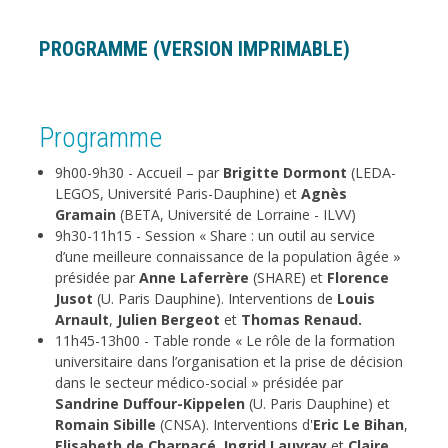
PROGRAMME (VERSION IMPRIMABLE)
Programme
9h00-9h30 - Accueil – par
Brigitte Dormont
(LEDA-
LEGOS, Université Paris-Dauphine) et
Agnès
Gramain
(BETA, Université de Lorraine - ILVV)
9h30-11h15 - Session « Share : un outil au service
d’une meilleure connaissance de la population âgée »
présidée par
Anne Laferrère
(SHARE) et
Florence
Jusot
(U. Paris Dauphine). Interventions de
Louis
Arnault
,
Julien Bergeot
et
Thomas Renaud.
11h45-13h00 - Table ronde « Le rôle de la formation
universitaire dans l’organisation et la prise de décision
dans le secteur médico-social » présidée par
Sandrine Duffour-Kippelen
(U. Paris Dauphine) et
Romain Sibille
(CNSA). Interventions d'
Eric Le Bihan
,
Elisabeth de Charnacé
,
Ingrid Lauvray
et
Claire