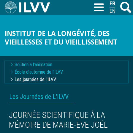
Aller
FRANÇAIS
Recher
M
T
au
ENGLISH
contenu
principal
INSTITUT DE LA LONGÉVITÉ, DES
VIEILLESSES ET DU VIEILLISSEMENT
Navigation
Soutien à l'animation
contextuelle
École d’automne de l’ILVV
Les journées de l'ILVV
FIL
Les Journées de L'ILVV
D'ARIANE
JOURNÉE SCIENTIFIQUE À LA
MÉMOIRE DE MARIE-EVE JOËL