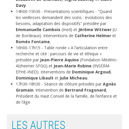
Davy
.
14h00-15h30 - Présentations scientifiques - "Quand
les vieillesses demandent des soins : évolutions des
besoins, adaptation des dispositifs" présidée par
Emmanuelle Cambois
(Ined) et
Jérôme Wittwer
(U.
de Bordeaux). Interventions de
Catherine Helmer
et
Roméo Fontaine
,
16h00-17h15 - Table ronde « A l’articulation entre
recherche et cité : parcours de vie et éthique »
présidée par
Jean-Pierre Aquino
(Fondation Médéric-
Alzheimer-SFGG) et
Jean-Marie Robine
(INSERM-
EPHE-INED). Interventions de
Dominique Argoud
,
Dominique Libault
et
Julie Micheau
.
17h30-18h30 - Séance de clôture présidée par
Agnès
Gramain
. Intervention de
Bertrand Fragonard
,
Président du Haut Conseil de la famille, de l’enfance et
de l’âge
LES AUTRES