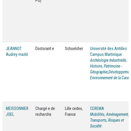
PU)
JEANNOT
Doctorant·e
Schoelcher
Université des Antilles
Audrey maïté
Campus Martinique
Archéologie Industrielle,
Histoire, Patrimoine -
Géographie,Développemen
Environnement de la Caraï
MEISSONNIER
Chargé·e de
Lille cedex,
CEREMA
JOEL
recherche
France
Mobilités, Aménagement,
Transports, Risques et
Société