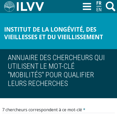
Aller
FRANÇAIS
Recher
M
T
au
ENGLISH
contenu
principal
INSTITUT DE LA LONGÉVITÉ, DES
VIEILLESSES ET DU VIEILLISSEMENT
ANNUAIRE DES CHERCHEURS QUI
UTILISENT LE MOT-CLÉ
"MOBILITÉS" POUR QUALIFIER
LEURS RECHERCHES
7 chercheurs correspondent à ce mot-clé
*