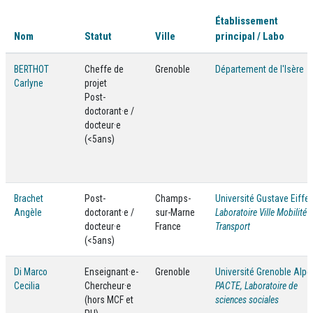
Établissement
Nom
Statut
Ville
principal / Labo
BERTHOT
Cheffe de
Grenoble
Département de l'Isère
Carlyne
projet
Post-
doctorant·e /
docteur·e
(<5ans)
Brachet
Post-
Champs-
Université Gustave Eiffel
Angèle
doctorant·e /
sur-Marne
Laboratoire Ville Mobilité
docteur·e
France
Transport
(<5ans)
Di Marco
Enseignant·e-
Grenoble
Université Grenoble Alpe
Cecilia
Chercheur·e
PACTE, Laboratoire de
(hors MCF et
sciences sociales