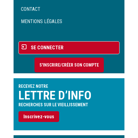
Menu
CONTACT
Pied
de
MENTIONS LÉGALES
page
Menu
SE CONNECTER
du
compte
S'INSCRIRE/CRÉER SON COMPTE
de
l'utilisateur
RECEVEZ NOTRE
LETTRE D’INFO
RECHERCHES SUR LE VIEILLISSEMENT
Inscrivez-vous