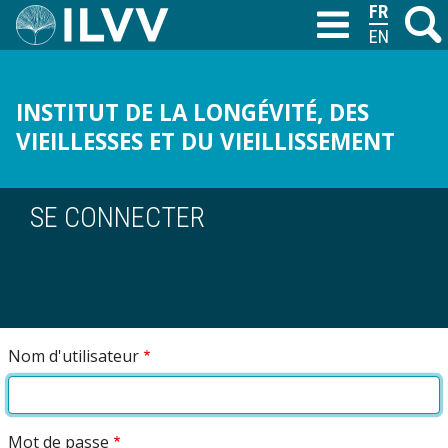
Aller
FRANÇAIS
Recher
M
T
au
ENGLISH
contenu
principal
INSTITUT DE LA LONGÉVITÉ, DES
VIEILLESSES ET DU VIEILLISSEMENT
SE CONNECTER
Nom d'utilisateur
Mot de passe