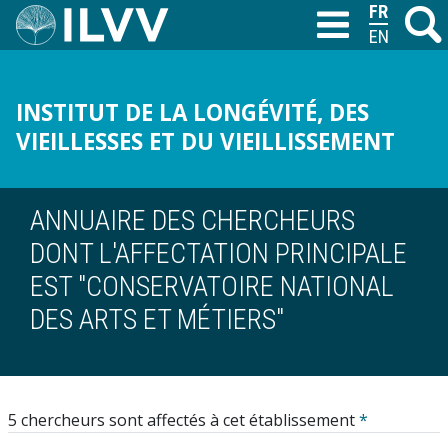
Aller
FRANÇAIS
Recher
M
T
au
ENGLISH
contenu
principal
INSTITUT DE LA LONGÉVITÉ, DES
VIEILLESSES ET DU VIEILLISSEMENT
ANNUAIRE DES CHERCHEURS
DONT L'AFFECTATION PRINCIPALE
EST "CONSERVATOIRE NATIONAL
DES ARTS ET MÉTIERS"
5 chercheurs sont affectés à cet établissement
*