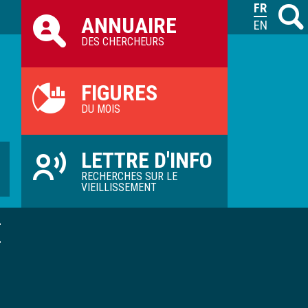
Raccourcis
FRANÇAIS
Recher
M
ANNUAIRE
ILVV
ENGLISH
DES CHERCHEURS
FIGURES
DU MOIS
LETTRE D'INFO
RECHERCHES SUR LE
VIEILLISSEMENT
É