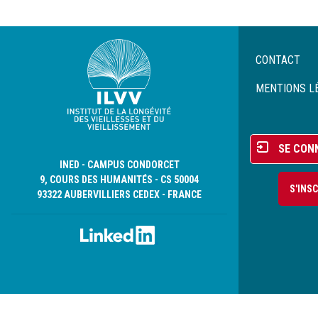
Menu
CONTACT
Pied
de
MENTIONS L
page
Menu
SE CON
du
INED - CAMPUS CONDORCET
compte
9, COURS DES HUMANITÉS - CS 50004
S'INS
de
93322 AUBERVILLIERS CEDEX - FRANCE
l'utilisateur