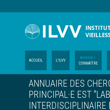
Aller
au
contenu
principal
INSTITUT
VIEILLES
MISSION 1
ACCUEIL
L'ILVV
CONNAÎTRE
ANNUAIRE DES CHER
PRINCIPAL·E EST "LA
INTERDISCIPLINAIRE