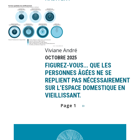
Image
Viviane André
OCTOBRE 2025
FIGUREZ-VOUS... QUE LES
PERSONNES ÂGÉES NE SE
REPLIENT PAS NÉCESSAIREMENT
SUR L’ESPACE DOMESTIQUE EN
VIEILLISSANT.
Pagination
Page
Page 1
››
suivante