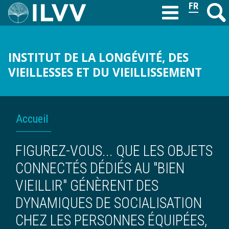
Aller
FRANÇAIS
Recher
M
T
au
contenu
principal
INSTITUT DE LA LONGÉVITÉ, DES
VIEILLESSES ET DU VIEILLISSEMENT
FIL
Accueil
D'ARIANE
FIGUREZ-VOUS... QUE LES OBJETS
CONNECTÉS DÉDIÉS AU "BIEN
VIEILLIR" GÉNÈRENT DES
DYNAMIQUES DE SOCIALISATION
CHEZ LES PERSONNES ÉQUIPÉES,