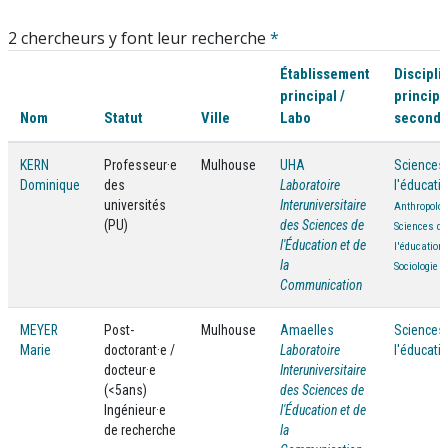
2 chercheurs y font leur recherche
*
Établissement
Discipli
principal /
principa
Nom
Statut
Ville
Labo
seconda
KERN
Professeur·e
Mulhouse
UHA
Sciences
Dominique
des
Laboratoire
l'éducati
universités
Interuniversitaire
Anthropolog
(PU)
des Sciences de
Sciences de
l'Éducation et de
l'éducation
la
Sociologie
Communication
MEYER
Post-
Mulhouse
Amaelles
Sciences
Marie
doctorant·e /
Laboratoire
l'éducati
docteur·e
Interuniversitaire
(<5ans)
des Sciences de
Ingénieur·e
l'Éducation et de
de recherche
la