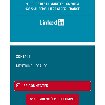
9, COURS DES HUMANITÉS - CS 50004
93322 AUBERVILLIERS CEDEX - FRANCE
Menu
CONTACT
Pied
de
MENTIONS LÉGALES
page
Menu
SE CONNECTER
du
compte
S'INSCRIRE/CRÉER SON COMPTE
de