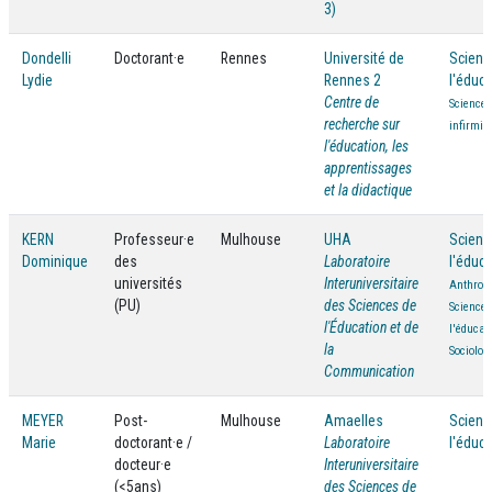
3)
Dondelli
Doctorant·e
Rennes
Université de
Scienc
Lydie
Rennes 2
l'éduca
Centre de
Science
recherche sur
infirmiè
l'éducation, les
apprentissages
et la didactique
KERN
Professeur·e
Mulhouse
UHA
Scienc
Dominique
des
Laboratoire
l'éduca
universités
Interuniversitaire
Anthropo
(PU)
des Sciences de
Sciences
l'Éducation et de
l'éducat
la
Sociolog
Communication
MEYER
Post-
Mulhouse
Amaelles
Scienc
Marie
doctorant·e /
Laboratoire
l'éduca
docteur·e
Interuniversitaire
(<5ans)
des Sciences de