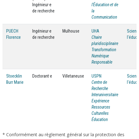
Ingénieur·e
l'Éducation et de
de recherche
la
Communication
PUECH
Ingénieur·e
Mulhouse
UHA
Scienc
Florence
de recherche
Chaire
l'éduca
pluridisciplinaire
Transformation
Numérique
Responsable
Stoecklin
Doctorant·e
Villetaneuse
USPN
Scienc
Burr Marie
Centre de
l'éduca
Recherche
Interuniversitaire
Expérience
Ressources
Culturelles
Éducation
* Conformément au règlement général sur la protection des