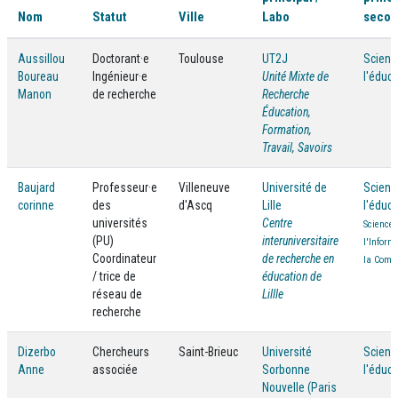
Nom
Statut
Ville
Labo
secon
Aussillou
Doctorant·e
Toulouse
UT2J
Scienc
Boureau
Ingénieur·e
Unité Mixte de
l'éduca
Manon
de recherche
Recherche
Éducation,
Formation,
Travail, Savoirs
Baujard
Professeur·e
Villeneuve
Université de
Scienc
corinne
des
d'Ascq
Lille
l'éduca
universités
Centre
Sciences
(PU)
interuniversitaire
l'Inform
Coordinateur
de recherche en
la Comm
/ trice de
éducation de
réseau de
Lillle
recherche
Dizerbo
Chercheurs
Saint-Brieuc
Université
Scienc
Anne
associée
Sorbonne
l'éduca
Nouvelle (Paris