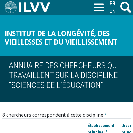
Aller
FRANÇAIS
Recher
M
T
au
ENGLISH
contenu
principal
INSTITUT DE LA LONGÉVITÉ, DES
VIEILLESSES ET DU VIEILLISSEMENT
ANNUAIRE DES CHERCHEURS QUI
TRAVAILLENT SUR LA DISCIPLINE
"SCIENCES DE L'ÉDUCATION"
8 chercheurs correspondent à cette discipline
*
Établissement
Discip
principal /
princi