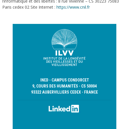
l’informatique et des libertés : 8 rue Vivienne – CS 30223 75083
Paris cedex 02 Site Internet :
https://www.cnil.fr
INED - CAMPUS CONDORCET
9, COURS DES HUMANITÉS - CS 50004
93322 AUBERVILLIERS CEDEX - FRANCE