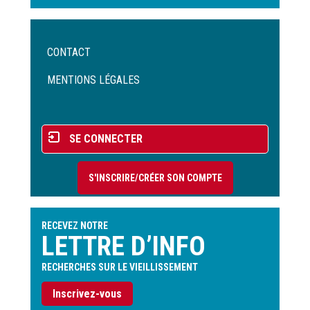
Menu
CONTACT
Pied
de
MENTIONS LÉGALES
page
Menu
SE CONNECTER
du
compte
S'INSCRIRE/CRÉER SON COMPTE
de
l'utilisateur
RECEVEZ NOTRE
LETTRE D’INFO
RECHERCHES SUR LE VIEILLISSEMENT
Inscrivez-vous