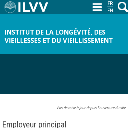
Aller
FRANÇAI
Reche
T
au
ENGLISH
contenu
principal
INSTITUT DE LA LONGÉVITÉ, DES
VIEILLESSES ET DU VIEILLISSEMENT
Pas de mise à jour depuis l'ouverture du site
Employeur principal