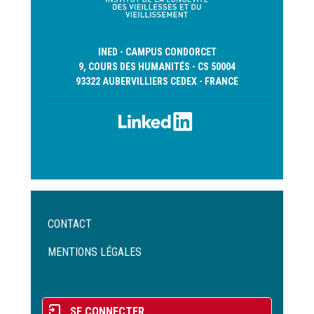
INED - CAMPUS CONDORCET
9, COURS DES HUMANITÉS - CS 50004
93322 AUBERVILLIERS CEDEX - FRANCE
Menu
CONTACT
Pied
de
MENTIONS LÉGALES
page
Menu
SE CONNECTER