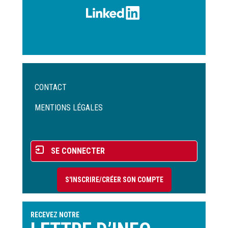
Menu
CONTACT
Pied
de
MENTIONS LÉGALES
page
Menu
SE CONNECTER
du
compte
S'INSCRIRE/CRÉER SON COMPTE
de
l'utilisateur
RECEVEZ NOTRE