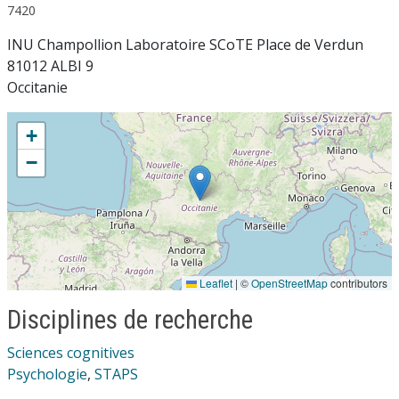
7420
INU Champollion Laboratoire SCoTE Place de Verdun
81012 ALBI 9
Occitanie
+
−
Leaflet
|
©
OpenStreetMap
contributors
Disciplines de recherche
Sciences cognitives
Psychologie
,
STAPS