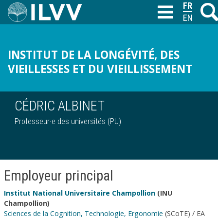
Aller
FRANÇAI
Reche
T
au
ENGLISH
contenu
principal
INSTITUT DE LA LONGÉVITÉ, DES
VIEILLESSES ET DU VIEILLISSEMENT
CÉDRIC ALBINET
Professeur·e des universités (PU)
Employeur principal
Institut National Universitaire Champollion
(INU
Champollion)
Sciences de la Cognition, Technologie, Ergonomie
(SCoTE) / EA