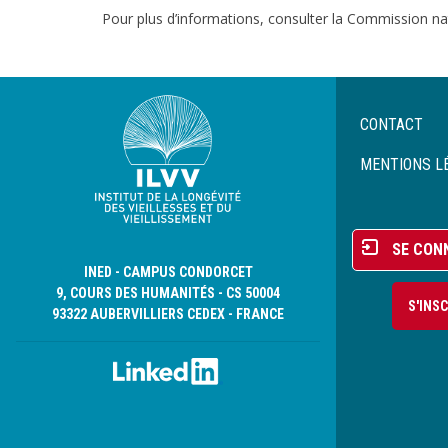
Pour plus d’informations, consulter la Commission nati
Menu
CONTACT
Pied
de
MENTIONS L
page
Menu
SE CON
du
INED - CAMPUS CONDORCET
compte
9, COURS DES HUMANITÉS - CS 50004
S'INS
de
93322 AUBERVILLIERS CEDEX - FRANCE
l'utilisateur