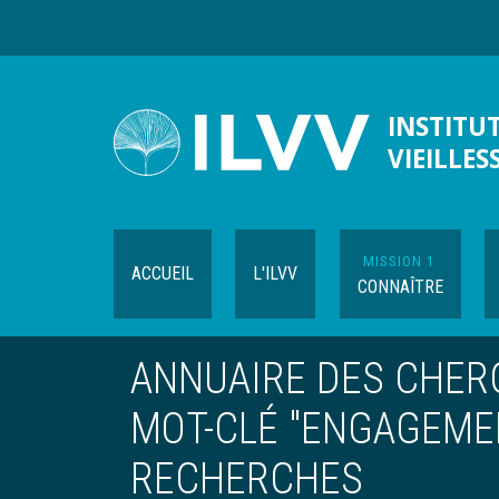
Aller
au
contenu
principal
INSTITUT
VIEILLES
MISSION 1
ACCUEIL
L'ILVV
CONNAÎTRE
ANNUAIRE DES CHERC
MOT-CLÉ "ENGAGEMEN
RECHERCHES