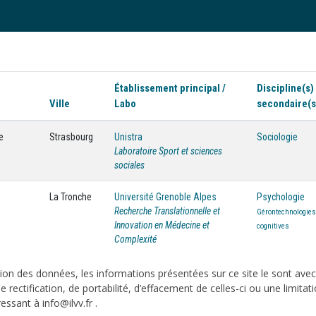
Établissement principal /
Discipline(s)
Ville
Labo
secondaire(s
e
Strasbourg
Unistra
Sociologie
Laboratoire Sport et sciences
sociales
La Tronche
Université Grenoble Alpes
Psychologie
Recherche Translationnelle et
Gérontechnologies
Innovation en Médecine et
cognitives
Complexité
on des données, les informations présentées sur ce site le sont ave
e rectification, de portabilité, d’effacement de celles-ci ou une limi
sant à info@ilvv.fr .