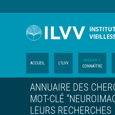
Aller
au
contenu
principal
INSTITUT
VIEILLES
MISSION 1
ACCUEIL
L'ILVV
CONNAÎTRE
ANNUAIRE DES CHERC
MOT-CLÉ "NEUROIMAG
LEURS RECHERCHES