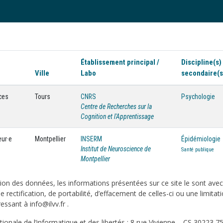
Établissement principal /
Discipline(s)
Ville
Labo
secondaire(s
ces
Tours
CNRS
Psychologie
Centre de Recherches sur la
Cognition et l'Apprentissage
eur·e
Montpellier
INSERM
Épidémiologie
Institut de Neuroscience de
Santé publique
Montpellier
on des données, les informations présentées sur ce site le sont ave
e rectification, de portabilité, d’effacement de celles-ci ou une limi
sant à info@ilvv.fr .
onale de l’informatique et des libertés : 8 rue Vivienne – CS 30223 75