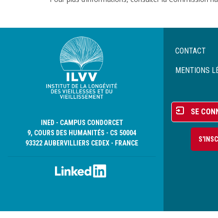
Menu
CONTACT
Pied
de
MENTIONS L
page
Menu
SE CON
du
INED - CAMPUS CONDORCET
compte
9, COURS DES HUMANITÉS - CS 50004
S'INS
de
93322 AUBERVILLIERS CEDEX - FRANCE
l'utilisateur