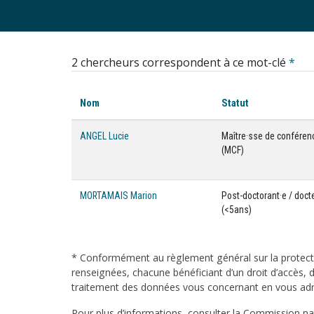
2 chercheurs correspondent à ce mot-clé
*
Nom
Statut
ANGEL Lucie
Maître·sse de conféren
(MCF)
MORTAMAIS Marion
Post-doctorant·e / doct
(<5ans)
* Conformément au règlement général sur la protecti
renseignées, chacune bénéficiant d’un droit d’accès, d
traitement des données vous concernant en vous adres
Pour plus d’informations, consulter la Commission nati