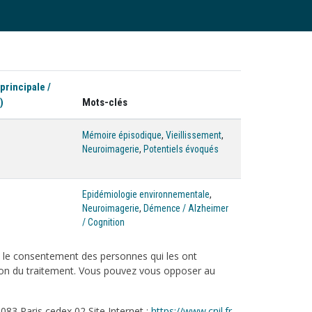
 principale /
)
Mots-clés
Mémoire épisodique
,
Vieillissement
,
Neuroimagerie
,
Potentiels évoqués
Epidémiologie environnementale
,
Neuroimagerie
,
Démence / Alzheimer
/ Cognition
c le consentement des personnes qui les ont
tation du traitement. Vous pouvez vous opposer au
083 Paris cedex 02 Site Internet :
https://www.cnil.fr