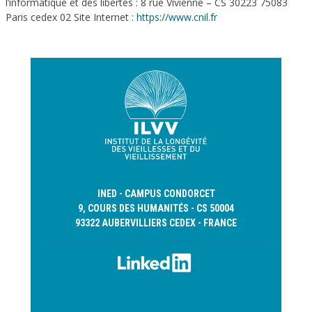
l’informatique et des libertés : 8 rue Vivienne – CS 30223 75083
Paris cedex 02 Site Internet :
https://www.cnil.fr
INED - CAMPUS CONDORCET
9, COURS DES HUMANITÉS - CS 50004
93322 AUBERVILLIERS CEDEX - FRANCE