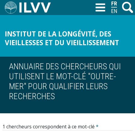
Aller
FRANÇAIS
Recher
M
T
au
ENGLISH
contenu
principal
INSTITUT DE LA LONGÉVITÉ, DES
VIEILLESSES ET DU VIEILLISSEMENT
ANNUAIRE DES CHERCHEURS QUI
UTILISENT LE MOT-CLÉ "OUTRE-
MER" POUR QUALIFIER LEURS
RECHERCHES
1 chercheurs correspondent à ce mot-clé
*