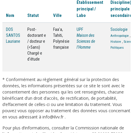
Établissement
Discipline(s
principal /
principale /
Nom
Statut
Ville
Labo
secondaire(
DOS
Post-
Faa'a,
UPF
Sociologie
SANTOS
doctorant·e
Tahiti,
Maison des
Anthropologie
,
Lauriane
/ docteur·e
Polynésie
Sciences de
Histoire
,
Scienc
(<5ans)
française
l’Homme
Politiques
Chargé·e
d'étude
* Conformément au règlement général sur la protection des
données, les informations présentées sur ce site le sont avec le
consentement des personnes qui les ont renseignées, chacune
bénéficiant d’un droit d’accès, de rectification, de portabilité,
d’effacement de celles-ci ou une limitation du traitement. Vous
pouvez vous opposer au traitement des données vous concernant
en vous adressant à info@ilvv.fr .
Pour plus d’informations, consulter la Commission nationale de