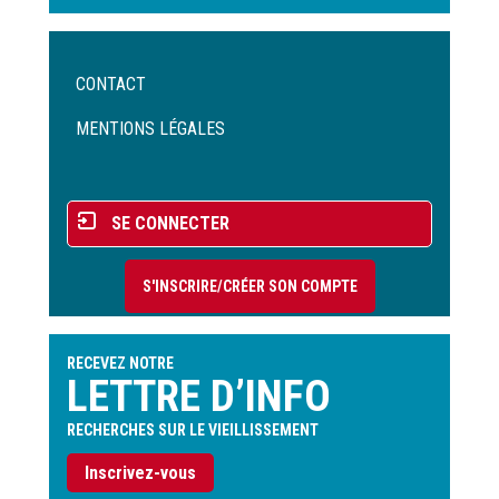
Menu
CONTACT
Pied
de
MENTIONS LÉGALES
page
Menu
SE CONNECTER
du
compte
S'INSCRIRE/CRÉER SON COMPTE
de
l'utilisateur
RECEVEZ NOTRE
LETTRE D’INFO
RECHERCHES SUR LE VIEILLISSEMENT
Inscrivez-vous