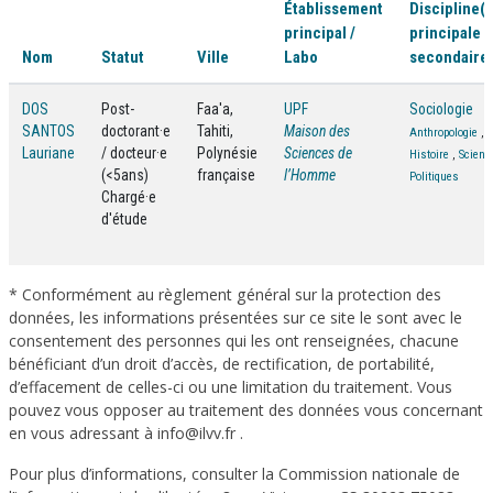
Établissement
Discipline(s
principal /
principale /
Nom
Statut
Ville
Labo
secondaire(
DOS
Post-
Faa'a,
UPF
Sociologie
SANTOS
doctorant·e
Tahiti,
Maison des
Anthropologie
,
Lauriane
/ docteur·e
Polynésie
Sciences de
Histoire
,
Scienc
(<5ans)
française
l’Homme
Politiques
Chargé·e
d'étude
* Conformément au règlement général sur la protection des
données, les informations présentées sur ce site le sont avec le
consentement des personnes qui les ont renseignées, chacune
bénéficiant d’un droit d’accès, de rectification, de portabilité,
d’effacement de celles-ci ou une limitation du traitement. Vous
pouvez vous opposer au traitement des données vous concernant
en vous adressant à info@ilvv.fr .
Pour plus d’informations, consulter la Commission nationale de