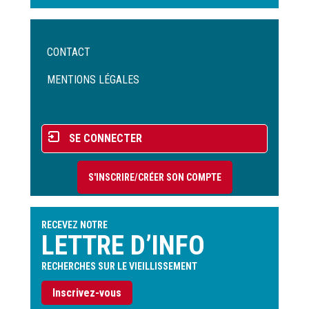
Menu
CONTACT
Pied
de
MENTIONS LÉGALES
page
Menu
SE CONNECTER
du
compte
S'INSCRIRE/CRÉER SON COMPTE
de
l'utilisateur
RECEVEZ NOTRE
LETTRE D’INFO
RECHERCHES SUR LE VIEILLISSEMENT
Inscrivez-vous