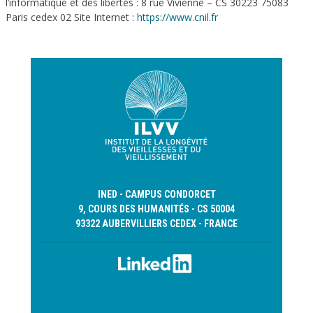
l’informatique et des libertés : 8 rue Vivienne – CS 30223 75083
Paris cedex 02 Site Internet :
https://www.cnil.fr
INED - CAMPUS CONDORCET
9, COURS DES HUMANITÉS - CS 50004
93322 AUBERVILLIERS CEDEX - FRANCE