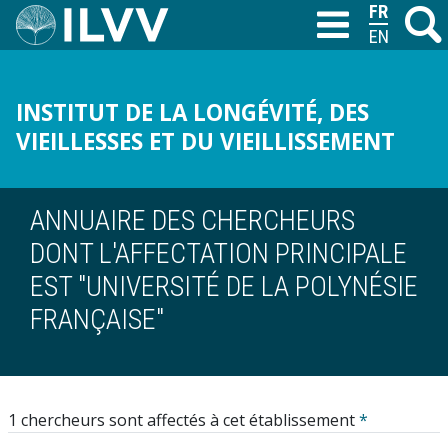
Aller
FRANÇAIS
Recher
M
T
au
ENGLISH
contenu
principal
INSTITUT DE LA LONGÉVITÉ, DES
VIEILLESSES ET DU VIEILLISSEMENT
ANNUAIRE DES CHERCHEURS
DONT L'AFFECTATION PRINCIPALE
EST "UNIVERSITÉ DE LA POLYNÉSIE
FRANÇAISE"
1 chercheurs sont affectés à cet établissement
*