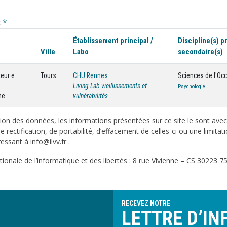
t
*
Établissement principal /
Discipline(s) pr
Ville
Labo
secondaire(s)
teur·e
Tours
CHU Rennes
Sciences de l'Oc
Living Lab vieillissements et
Psychologie
he
vulnérabilités
on des données, les informations présentées sur ce site le sont ave
e rectification, de portabilité, d’effacement de celles-ci ou une limi
sant à info@ilvv.fr .
onale de l’informatique et des libertés : 8 rue Vivienne – CS 30223 75
RECEVEZ NOTRE
LETTRE D’IN