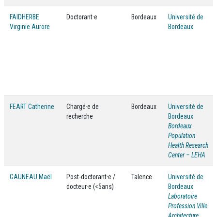
FAIDHERBE
Doctorant·e
Bordeaux
Université de
Virginie Aurore
Bordeaux
FEART Catherine
Chargé·e de
Bordeaux
Université de
recherche
Bordeaux
Bordeaux
Population
Health Research
Center – LEHA
GAUNEAU Maël
Post-doctorant·e /
Talence
Université de
docteur·e (<5ans)
Bordeaux
Laboratoire
Profession Ville
Architecture