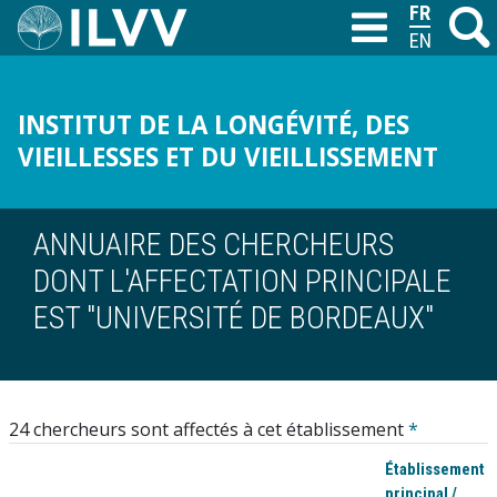
Aller
FRANÇAIS
Recher
M
T
au
ENGLISH
contenu
principal
INSTITUT DE LA LONGÉVITÉ, DES
VIEILLESSES ET DU VIEILLISSEMENT
ANNUAIRE DES CHERCHEURS
DONT L'AFFECTATION PRINCIPALE
EST "UNIVERSITÉ DE BORDEAUX"
24 chercheurs sont affectés à cet établissement
*
Établissement
principal /