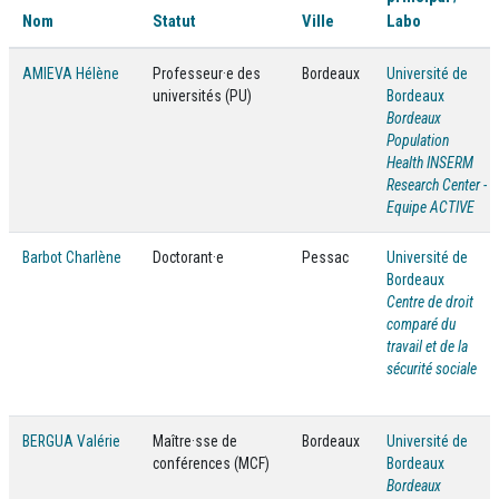
Nom
Statut
Ville
Labo
AMIEVA Hélène
Professeur·e des
Bordeaux
Université de
universités (PU)
Bordeaux
Bordeaux
Population
Health INSERM
Research Center -
Equipe ACTIVE
Barbot Charlène
Doctorant·e
Pessac
Université de
Bordeaux
Centre de droit
comparé du
travail et de la
sécurité sociale
BERGUA Valérie
Maître·sse de
Bordeaux
Université de
conférences (MCF)
Bordeaux
Bordeaux