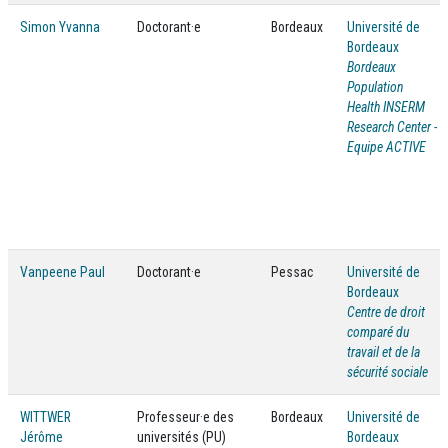
Simon Yvanna
Doctorant·e
Bordeaux
Université de
Bordeaux
Bordeaux
Population
Health INSERM
Research Center -
Equipe ACTIVE
Vanpeene Paul
Doctorant·e
Pessac
Université de
Bordeaux
Centre de droit
comparé du
travail et de la
sécurité sociale
WITTWER
Professeur·e des
Bordeaux
Université de
Jérôme
universités (PU)
Bordeaux